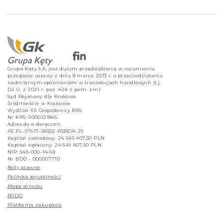
Grupa Kęty S.A. jest dużym przedsiębiorcą w rozumieniu
przepisów ustawy z dnia 8 marca 2013 r. o przeciwdziałaniu
nadmiernym opóźnieniom w transakcjach handlowych (t.j.
Dz.U. z 2021 r. poz. 424 z późn. zm.)
Sąd Rejonowy dla Krakowa
Śródmieście w Krakowie
Wydział XII Gospodarczy KRS
Nr KRS: 0000121845
Adres do e-doręczeń:
AE:PL-97617-58602-RSBDA-29
Kapitał zakładowy: 24 649 407,50 PLN
Kapitał wpłacony: 24 649 407,50 PLN
NIP: 549-000-14-68
Nr BDO - 000007710
Noty prawne
Polityka prywatności
Mapa serwisu
RODO
Platforma zakupowa