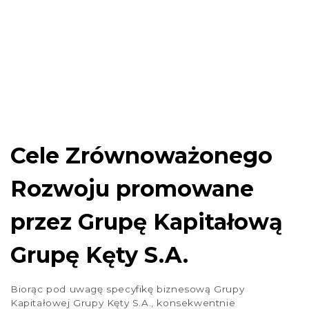
1
…
30
31
32
33
34
35
36
…
40
Cele Zrównoważonego
Rozwoju promowane
przez Grupę Kapitałową
Grupę Kęty S.A.
Biorąc pod uwagę specyfikę biznesową Grupy
Kapitałowej Grupy Kęty S.A., konsekwentnie