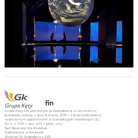
Grupa Kęty S.A. jest dużym przedsiębiorcą w rozumieniu
przepisów ustawy z dnia 8 marca 2013 r. o przeciwdziałaniu
nadmiernym opóźnieniom w transakcjach handlowych (t.j.
Dz.U. z 2021 r. poz. 424 z późn. zm.)
Sąd Rejonowy dla Krakowa
Śródmieście w Krakowie
Wydział XII Gospodarczy KRS