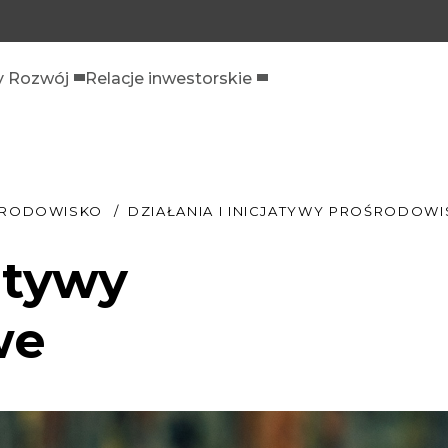
 Rozwój
Relacje inwestorskie
ŚRODOWISKO
DZIAŁANIA I INICJATYWY PROŚRODOW
jatywy
we