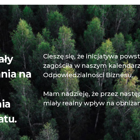
Cieszę się, że inicjatywa pows
ały
zagościła w naszym kalendar
nia na
Odpowiedzialności Biznesu.
Mam nadzieję, że przez nastę
ia
miały realny wpływ na obniża
tu.