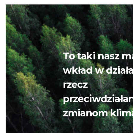
To taki nasz m
wkład w działa
rzecz
przeciwdziałan
zmianom klima