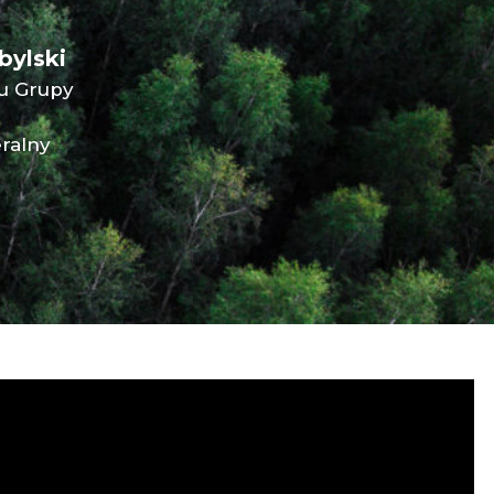
bylski
u Grupy
ralny