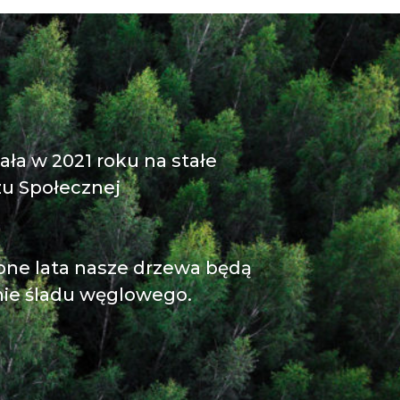
tała w 2021 roku na stałe
zu Społecznej
pne lata nasze drzewa będą
nie śladu węglowego.