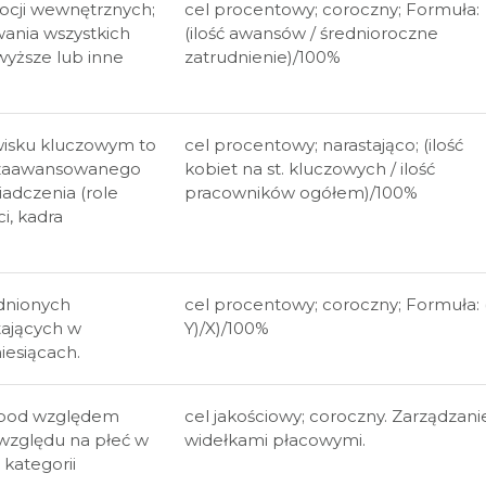
ocji wewnętrznych;
cel procentowy; coroczny; Formuła:
wania wszystkich
(ilość awansów / średnioroczne
wyższe lub inne
zatrudnienie)/100%
wisku kluczowym to
cel procentowy; narastająco; (ilość
 zaawansowanego
kobiet na st. kluczowych / ilość
iadczenia (role
pracowników ogółem)/100%
ci, kadra
dnionych
cel procentowy; coroczny; Formuła: 
ających w
Y)/X)/100%
iesiącach.
 pod względem
cel jakościowy; coroczny. Zarządzani
względu na płeć w
widełkami płacowymi.
kategorii