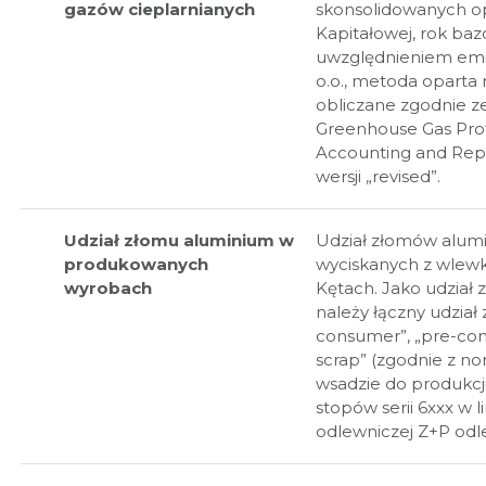
gazów cieplarnianych
skonsolidowanych op
Kapitałowej, rok ba
uwzględnieniem emisji
o.o., metoda oparta 
obliczane zgodnie 
Greenhouse Gas Pro
Accounting and Rep
wersji „revised”.
Udział złomu aluminium w
Udział złomów alumi
produkowanych
wyciskanych z wlew
wyrobach
Kętach. Jako udział
należy łączny udział
consumer”, „pre-co
scrap” (zgodnie z n
wsadzie do produkc
stopów serii 6xxx w li
odlewniczej Z+P odl