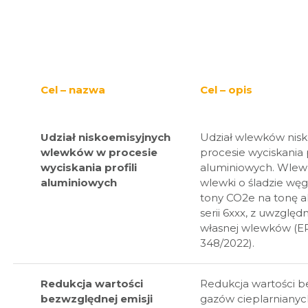
Cel – nazwa
Cel – opis
Udział niskoemisyjnych
Udział wlewków nis
wlewków w procesie
procesie wyciskania p
wyciskania profili
aluminiowych. Wlewk
aluminiowych
wlewki o śladzie wę
tony CO2e na tonę a
serii 6xxx, z uwzglę
własnej wlewków (EP
348/2022).
Redukcja wartości
Redukcja wartości b
bezwzględnej emisji
gazów cieplarnianych 