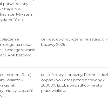
ał potwierdzony
niczną lub w
kach certyfikatem
zydatność do
 połączenie
cel ilościowy; wyliczany narastająco, 
niczego na rzecz
bazowy 2025
ści i zaangażowania
acji. Rok bazowy:
le Incident Rate).
cel ilościowy; coroczny; Formuła: lic
any Wskaźnik
wypadków / czas przepracowany x
wskaźnik
200000. Liczba wypadków na stu
ry mierzy częstość
pracowników.
cy