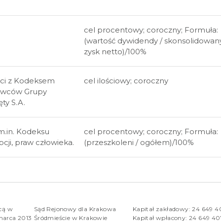
cel procentowy; coroczny; Formuła:
(wartość dywidendy / skonsolidowan
zysk netto)/100%
ści z Kodeksem
cel ilościowy; coroczny
awców Grupy
ty S.A.
m.in. Kodeksu
cel procentowy; coroczny; Formuła:
cji, praw człowieka.
(przeszkoleni / ogółem)/100%
rcą w
Sąd Rejonowy dla Krakowa
Kapitał zakładowy: 24 649 
marca 2013
Śródmieście w Krakowie
Kapitał wpłacony: 24 649 4