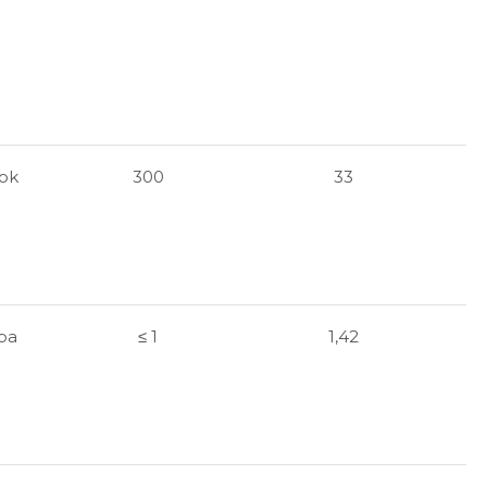
rok
300
33
zba
≤ 1
1,42