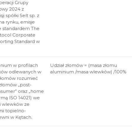
eracji Grupy
zowy 2024 z
 spółki Selt sp. z
na rynku, emisje
ze standardem The
tocol Corporate
orting Standard w
nium w profilach
Udział złomów = (masa złomu
ków odlewanych w
aluminium /masa wlewków) /100%
 złomów rozumieć
 złomów „post-
nsumer” oraz „home
ormą ISO 14021) we
ji wlewków ze
nii topielno-
ewni w Kętach.