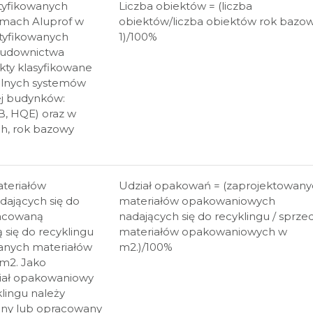
tyfikowanych
Liczba obiektów = (liczba
emach Aluprof w
obiektów/liczba obiektów rok bazow
tyfikowanych
1)/100%
Budownictwa
kty klasyfikowane
alnych systemów
j budynków:
, HQE) oraz w
h, rok bazowy
ateriałów
Udział opakowań = (zaprojektowany
ających się do
materiałów opakowaniowych
racowaną
nadających się do recyklingu / sprze
 się do recyklingu
materiałów opakowaniowych w
anych materiałów
m2.)/100%
m2. Jako
iał opakowaniowy
klingu należy
ny lub opracowany