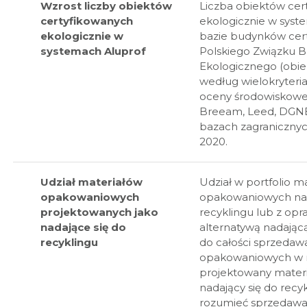
Wzrost liczby obiektów
Liczba obiektów cer
certyfikowanych
ekologicznie w syst
ekologicznie w
bazie budynków cer
systemach Aluprof
Polskiego Związku 
Ekologicznego (obie
według wielokryteri
oceny środowiskowe
Breeam, Leed, DGNB
bazach zagranicznyc
2020.
Udział materiałów
Udział w portfolio m
opakowaniowych
opakowaniowych nad
projektowanych jako
recyklingu lub z op
nadające się do
alternatywą nadającą
recyklingu
do całości sprzedaw
opakowaniowych w 
projektowany mater
nadający się do recy
rozumieć sprzedawa