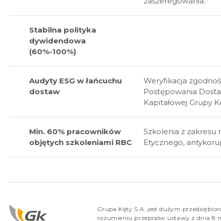
zaszeregowania.
Stabilna polityka
dywidendowa
(60%-100%)
Audyty ESG w łańcuchu
Weryfikacja zgodno
dostaw
Postępowania Dost
Kapitałowej Grupy Kę
Min. 60% pracowników
Szkolenia z zakresu 
objętych szkoleniami RBC
Etycznego, antykorup
Grupa Kęty S.A. jest dużym przedsiębio
rozumieniu przepisów ustawy z dnia 8 