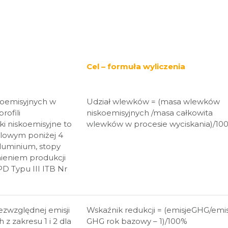
Cel – formuła wyliczenia
koemisyjnych w
Udział wlewków = (masa wlewków
rofili
niskoemisyjnych /masa całkowita
i niskoemisyjne to
wlewków w procesie wyciskania)/10
glowym poniżej 4
luminium, stopy
dnieniem produkcji
D Typu III ITB Nr
ezwzględnej emisji
Wskaźnik redukcji = (emisjeGHG/emis
z zakresu 1 i 2 dla
GHG rok bazowy – 1)/100%