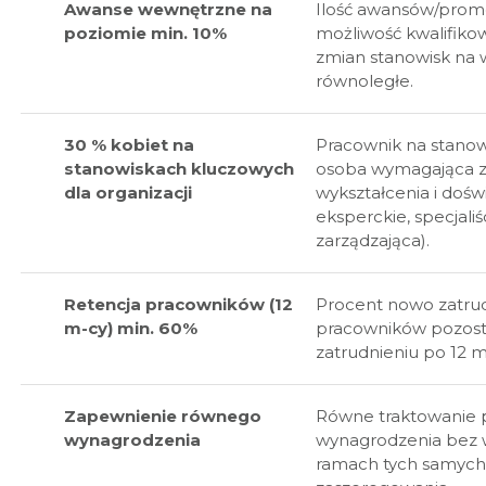
Awanse wewnętrzne na
Ilość awansów/prom
poziomie min. 10%
możliwość kwalifiko
zmian stanowisk na 
równoległe.
30 % kobiet na
Pracownik na stano
stanowiskach kluczowych
osoba wymagająca
dla organizacji
wykształcenia i dośw
eksperckie, specjaliś
zarządzająca).
Retencja pracowników (12
Procent nowo zatru
m-cy) min. 60%
pracowników pozost
zatrudnieniu po 12 m
Zapewnienie równego
Równe traktowanie
wynagrodzenia
wynagrodzenia bez 
ramach tych samych 