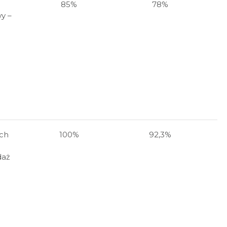
85%
78%
y –
ch
100%
92,3%
daż