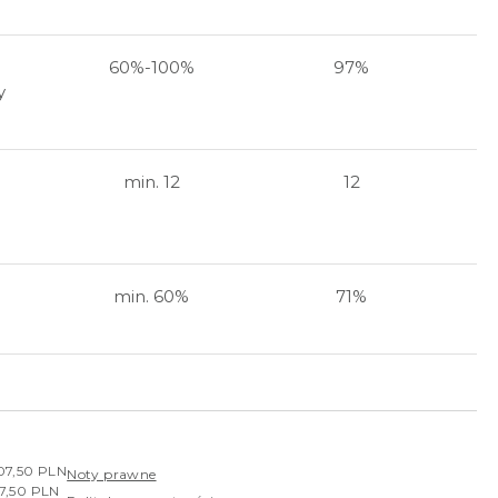
60%-100%
97%
y
min. 12
12
min. 60%
71%
407,50 PLN
Noty prawne
07,50 PLN