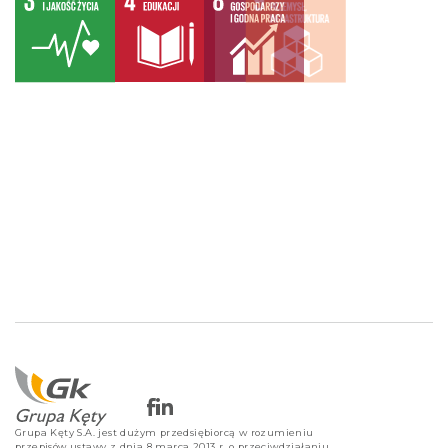
Grupa Kęty S.A. jest dużym przedsiębiorcą w rozumieniu
przepisów ustawy z dnia 8 marca 2013 r. o przeciwdziałaniu