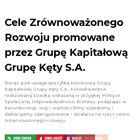
1
2
3
4
…
11
Cele Zrównoważonego
Rozwoju promowane
przez Grupę Kapitałową
Grupę Kęty S.A.
Biorąc pod uwagę specyfikę biznesową Grupy
Kapitałowej Grupy Kęty S.A., konsekwentnie
realizowaną ścieżkę wskazaną w przyjętej Polityce
Społecznej Odpowiedzialności Biznesu, podążając w
kierunku misji, wizji i wartości firmy wybraliśmy i
deklarujemy zaangażowanie i działania na rzecz celów
zrównoważonego rozwoju.