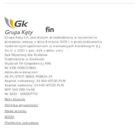
Grupa Kęty S.A. jest dużym przedsiębiorcą w rozumieniu
przepisów ustawy z dnia 8 marca 2013 r. o przeciwdziałaniu
nadmiernym opóźnieniom w transakcjach handlowych (t.j.
Dz.U. z 2021 r. poz. 424 z późn. zm.)
Sąd Rejonowy dla Krakowa
Śródmieście w Krakowie
Wydział XII Gospodarczy KRS
Nr KRS: 0000121845
Adres do e-doręczeń:
AE:PL-97617-58602-RSBDA-29
Kapitał zakładowy: 24 649 407,50 PLN
Kapitał wpłacony: 24 649 407,50 PLN
NIP: 549-000-14-68
Nr BDO - 000007710
Noty prawne
Polityka prywatności
Mapa serwisu
RODO
Platforma zakupowa