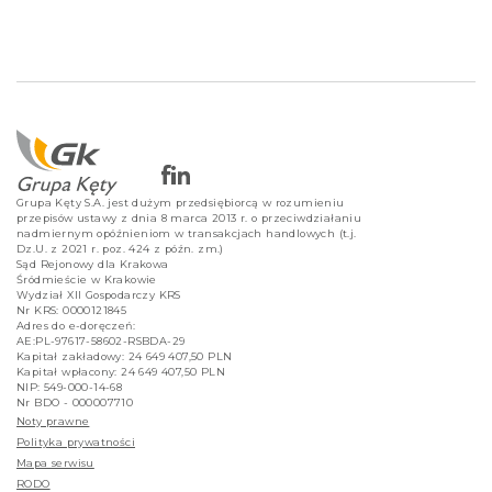
Grupa Kęty S.A. jest dużym przedsiębiorcą w rozumieniu
przepisów ustawy z dnia 8 marca 2013 r. o przeciwdziałaniu
nadmiernym opóźnieniom w transakcjach handlowych (t.j.
Dz.U. z 2021 r. poz. 424 z późn. zm.)
Sąd Rejonowy dla Krakowa
Śródmieście w Krakowie
Wydział XII Gospodarczy KRS
Nr KRS: 0000121845
Adres do e-doręczeń:
AE:PL-97617-58602-RSBDA-29
Kapitał zakładowy: 24 649 407,50 PLN
Kapitał wpłacony: 24 649 407,50 PLN
NIP: 549-000-14-68
Nr BDO - 000007710
Noty prawne
Polityka prywatności
Mapa serwisu
RODO