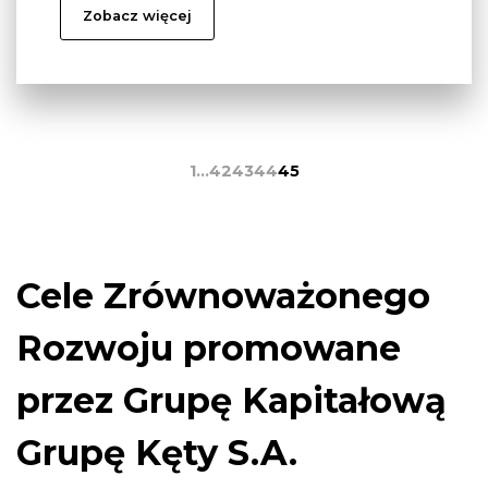
Zobacz więcej
1
…
42
43
44
45
Cele Zrównoważonego
Rozwoju promowane
przez Grupę Kapitałową
Grupę Kęty S.A.