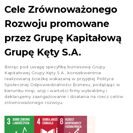
1
…
19
20
21
22
23
Cele Zrównoważonego
Rozwoju promowane
przez Grupę Kapitałową
Grupę Kęty S.A.
Biorąc pod uwagę specyfikę biznesową Grupy
Kapitałowej Grupy Kęty S.A., konsekwentnie
realizowaną ścieżkę wskazaną w przyjętej Polityce
Społecznej Odpowiedzialności Biznesu, podążając w
kierunku misji, wizji i wartości firmy wybraliśmy i
deklarujemy zaangażowanie i działania na rzecz celów
zrównoważonego rozwoju.