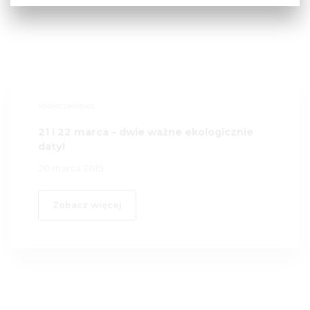
Społeczeństwo
21 i 22 marca – dwie ważne ekologicznie
daty!
20 marca 2019
Zobacz więcej
Fundacja
Akcja Rower POMAGA 2019 wystartowała
20 marca 2019