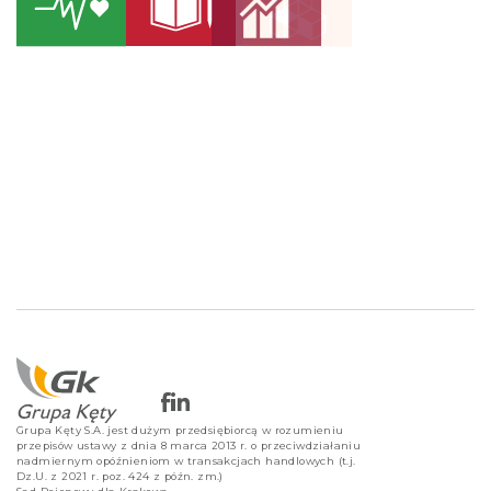
Grupa Kęty S.A. jest dużym przedsiębiorcą w rozumieniu
przepisów ustawy z dnia 8 marca 2013 r. o przeciwdziałaniu
nadmiernym opóźnieniom w transakcjach handlowych (t.j.
Dz.U. z 2021 r. poz. 424 z późn. zm.)