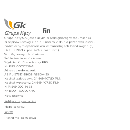
Grupa Kęty S.A. jest dużym przedsiębiorcą w rozumieniu
przepisów ustawy z dnia 8 marca 2013 r. o przeciwdziałaniu
nadmiernym opóźnieniom w transakcjach handlowych (t.j.
Dz.U. z 2021 r. poz. 424 z późn. zm.)
Sąd Rejonowy dla Krakowa
Śródmieście w Krakowie
Wydział XII Gospodarczy KRS
Nr KRS: 0000121845
Adres do e-doręczeń:
AE:PL-97617-58602-RSBDA-29
Kapitał zakładowy: 24 649 407,50 PLN
Kapitał wpłacony: 24 649 407,50 PLN
NIP: 549-000-14-68
Nr BDO - 000007710
Noty prawne
Polityka prywatności
Mapa serwisu
RODO
Platforma zakupowa