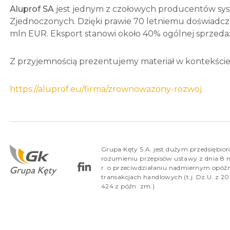
Aluprof SA
jest jednym z czołowych producentów syst
Zjednoczonych. Dzięki prawie 70 letniemu doświadcze
mln EUR. Eksport stanowi około 40% ogólnej sprzeda
Z przyjemnością prezentujemy materiał w kontekści
https://aluprof.eu/firma/zrownowazony-rozwoj
Grupa Kęty S.A. jest dużym przedsiębio
rozumieniu przepisów ustawy z dnia 8 
r. o przeciwdziałaniu nadmiernym opóź
transakcjach handlowych (t.j. Dz.U. z 202
424 z późn. zm.)