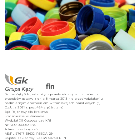
Grupa Kęty S.A. jest dużym przedsiębiorcą w rozumieniu
przepisów ustawy z dnia 8 marca 2013 r. o przeciwdziałaniu
nadmiernym opóźnieniom w transakcjach handlowych (t.j.
Dz.U. z 2021 r. poz. 424 z późn. zm.)
Sąd Rejonowy dla Krakowa
Śródmieście w Krakowie
Wydział XII Gospodarczy KRS
Nr KRS: 0000121845
Adres do e-doręczeń:
AE:PL-97617-58602-RSBDA-29
Kapitał zakładowy: 24 649 407,50 PLN