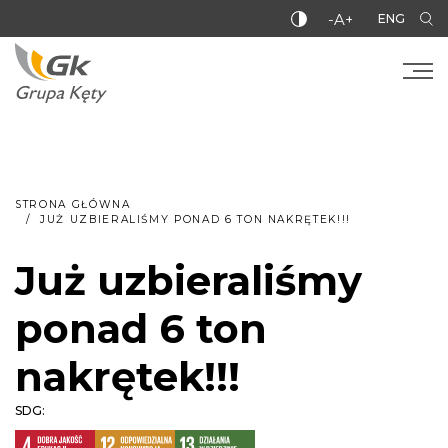
-A+
ENG
STRONA GŁÓWNA
JUŻ UZBIERALIŚMY PONAD 6 TON NAKRĘTEK!!!
Już uzbieraliśmy
ponad 6 ton
nakrętek!!!
SDG: