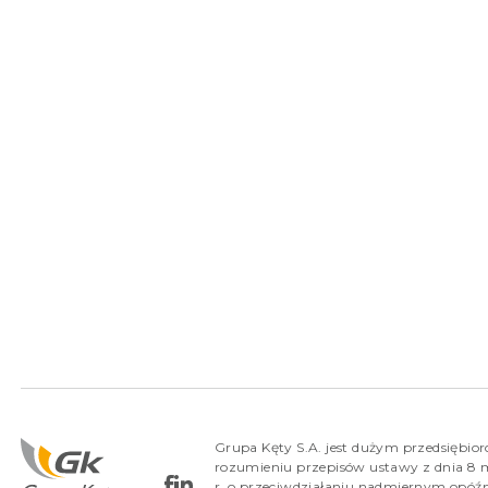
Grupa Kęty S.A. jest dużym przedsiębio
rozumieniu przepisów ustawy z dnia 8 
r. o przeciwdziałaniu nadmiernym opóź