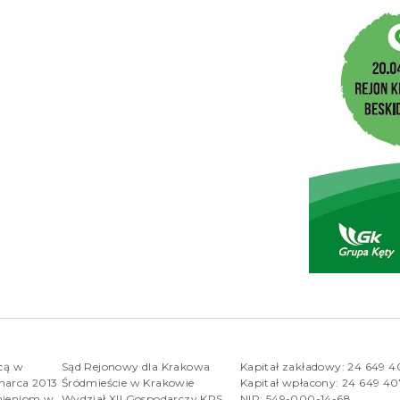
rcą w
Sąd Rejonowy dla Krakowa
Kapitał zakładowy: 24 649 
marca 2013
Śródmieście w Krakowie
Kapitał wpłacony: 24 649 4
nieniom w
Wydział XII Gospodarczy KRS
NIP: 549-000-14-68