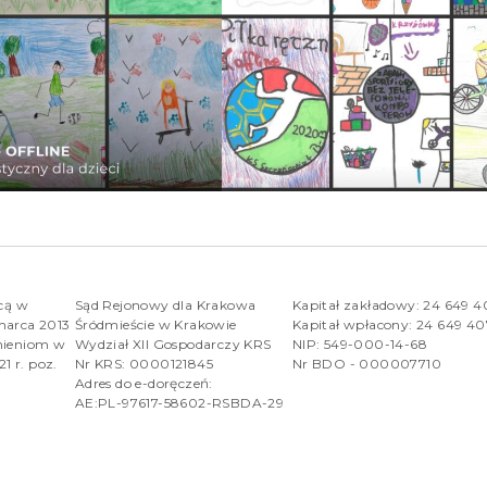
rcą w
Sąd Rejonowy dla Krakowa
Kapitał zakładowy: 24 649 
marca 2013
Śródmieście w Krakowie
Kapitał wpłacony: 24 649 4
nieniom w
Wydział XII Gospodarczy KRS
NIP: 549-000-14-68
1 r. poz.
Nr KRS: 0000121845
Nr BDO - 000007710
Adres do e-doręczeń:
AE:PL-97617-58602-RSBDA-29