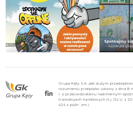
Grupa Kęty S.A. jest dużym przedsiębio
rozumieniu przepisów ustawy z dnia 8 
r. o przeciwdziałaniu nadmiernym opóź
transakcjach handlowych (t.j. Dz.U. z 202
424 z późn. zm.)