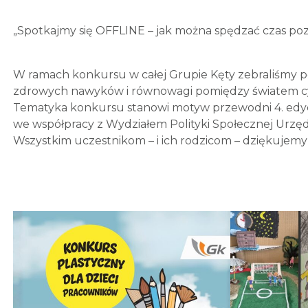
„Spotkajmy się OFFLINE – jak można spędzać czas poza
W ramach konkursu w całej Grupie Kęty zebraliśmy po
zdrowych nawyków i równowagi pomiędzy światem cyf
Tematyka konkursu stanowi motyw przewodni 4. edycji
we współpracy z Wydziałem Polityki Społecznej Urzęd
Wszystkim uczestnikom – i ich rodzicom – dziękujem