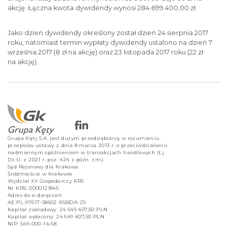
akcję. Łączna kwota dywidendy wynosi 284.699.400,00 zł.
Jako dzień dywidendy określony został dzień 24 sierpnia 2017
roku, natomiast termin wypłaty dywidendy ustalono na dzień 7
września 2017 (8 zł na akcję) oraz 23 listopada 2017 roku (22 zł
na akcję).
Grupa Kęty S.A. jest dużym przedsiębiorcą w rozumieniu
przepisów ustawy z dnia 8 marca 2013 r. o przeciwdziałaniu
nadmiernym opóźnieniom w transakcjach handlowych (t.j.
Dz.U. z 2021 r. poz. 424 z późn. zm.)
Sąd Rejonowy dla Krakowa
Śródmieście w Krakowie
Wydział XII Gospodarczy KRS
Nr KRS: 0000121845
Adres do e-doręczeń:
AE:PL-97617-58602-RSBDA-29
Kapitał zakładowy: 24 649 407,50 PLN
Kapitał wpłacony: 24 649 407,50 PLN
NIP: 549-000-14-68