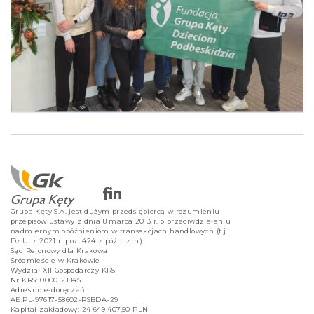
Grupa Kęty S.A. jest dużym przedsiębiorcą w rozumieniu
przepisów ustawy z dnia 8 marca 2013 r. o przeciwdziałaniu
nadmiernym opóźnieniom w transakcjach handlowych (t.j.
Dz.U. z 2021 r. poz. 424 z późn. zm.)
Sąd Rejonowy dla Krakowa
Śródmieście w Krakowie
Wydział XII Gospodarczy KRS
Nr KRS: 0000121845
Adres do e-doręczeń:
AE:PL-97617-58602-RSBDA-29
Kapitał zakładowy: 24 649 407,50 PLN