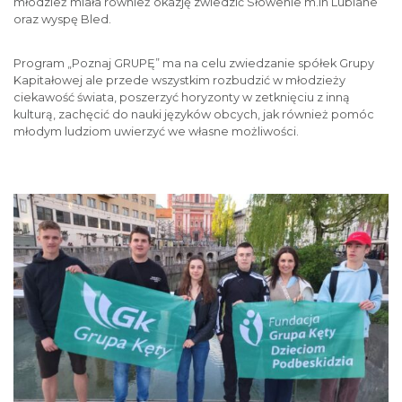
młodzież miała również okazję zwiedzić Słowenie m.in Lublane
oraz wyspę Bled.
Program „Poznaj GRUPĘ” ma na celu zwiedzanie spółek Grupy
Kapitałowej ale przede wszystkim rozbudzić w młodzieży
ciekawość świata, poszerzyć horyzonty w zetknięciu z inną
kulturą, zachęcić do nauki języków obcych, jak również pomóc
młodym ludziom uwierzyć we własne możliwości.