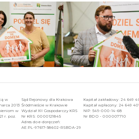
rcą w
Sąd Rejonowy dla Krakowa
Kapitał zakładowy: 24 649 
marca 2013
Śródmieście w Krakowie
Kapitał wpłacony: 24 649 4
nieniom w
Wydział XII Gospodarczy KRS
NIP: 549-000-14-68
1 r. poz.
Nr KRS: 0000121845
Nr BDO - 000007710
Adres do e-doręczeń:
AE:PL-97617-58602-RSBDA-29