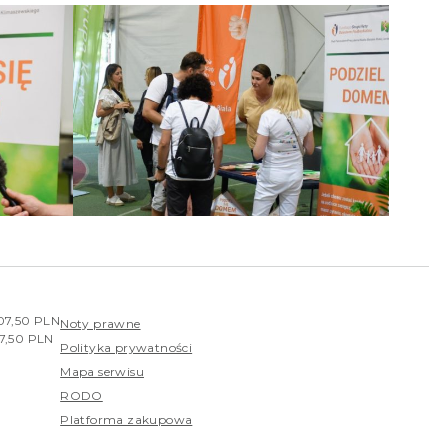
407,50 PLN
Noty prawne
07,50 PLN
Polityka prywatności
Mapa serwisu
RODO
Platforma zakupowa