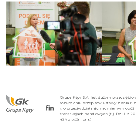
Grupa Kęty S.A. jest dużym przedsiębio
rozumieniu przepisów ustawy z dnia 8 
r. o przeciwdziałaniu nadmiernym opóź
transakcjach handlowych (t.j. Dz.U. z 202
424 z późn. zm.)