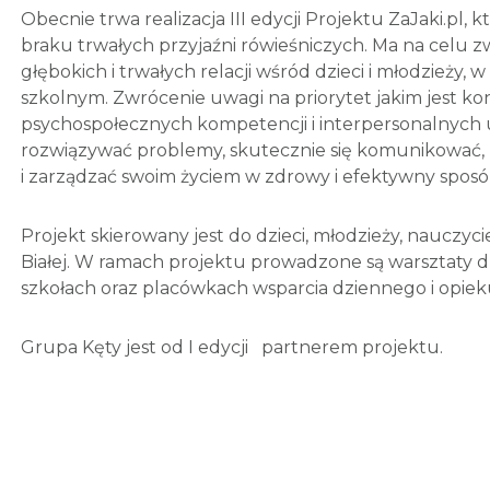
Obecnie trwa realizacja III edycji Projektu ZaJaki.pl,
braku trwałych przyjaźni rówieśniczych. Ma na celu 
głębokich i trwałych relacji wśród dzieci i młodzieży,
szkolnym. Zwrócenie uwagi na priorytet jakim jest ko
psychospołecznych kompetencji i interpersonalnych u
rozwiązywać problemy, skutecznie się komunikować, 
i zarządzać swoim życiem w zdrowy i efektywny sposób
Projekt skierowany jest do dzieci, młodzieży, nauczyc
Białej. W ramach projektu prowadzone są warsztaty d
szkołach oraz placówkach wsparcia dziennego i op
Grupa Kęty jest od I edycji partnerem projektu.