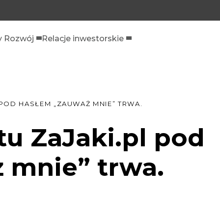
 Rozwój
Relacje inwestorskie
L POD HASŁEM „ZAUWAŻ MNIE” TRWA.
ktu ZaJaki.pl pod
 mnie” trwa.