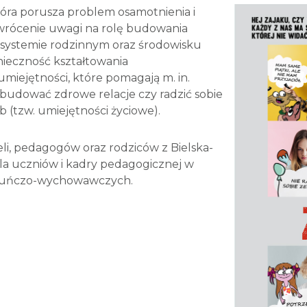
 która porusza problem osamotnienia i
zwrócenie uwagi na rolę budowania
 w systemie rodzinnym oraz środowisku
nieczność kształtowania
miejętności, które pomagają m. in.
budować zdrowe relacje czy radzić sobie
 (tzw. umiejętności życiowe).
ieli, pedagogów oraz rodziców z Bielska-
la uczniów i kadry pedagogicznej w
iekuńczo-wychowawczych.