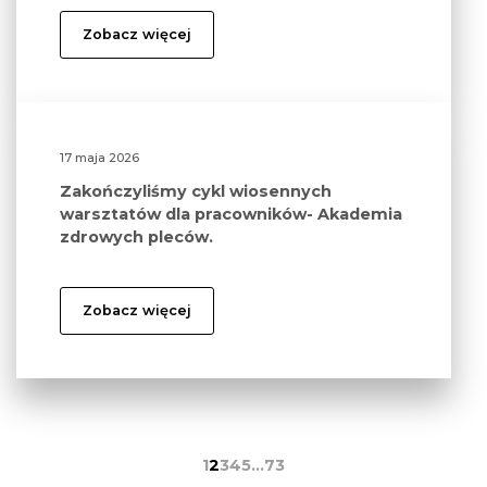
Zobacz więcej
17 maja 2026
Zakończyliśmy cykl wiosennych
warsztatów dla pracowników- Akademia
zdrowych pleców.
Zobacz więcej
1
2
3
4
5
…
73