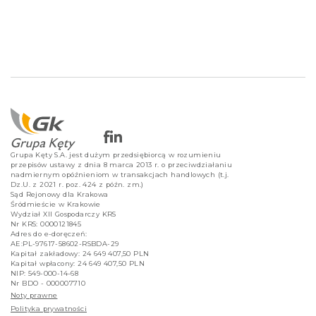
Grupa Kęty S.A. jest dużym przedsiębiorcą w rozumieniu
przepisów ustawy z dnia 8 marca 2013 r. o przeciwdziałaniu
nadmiernym opóźnieniom w transakcjach handlowych (t.j.
Dz.U. z 2021 r. poz. 424 z późn. zm.)
Sąd Rejonowy dla Krakowa
Śródmieście w Krakowie
Wydział XII Gospodarczy KRS
Nr KRS: 0000121845
Adres do e-doręczeń:
AE:PL-97617-58602-RSBDA-29
Kapitał zakładowy: 24 649 407,50 PLN
Kapitał wpłacony: 24 649 407,50 PLN
NIP: 549-000-14-68
Nr BDO - 000007710
Noty prawne
Polityka prywatności