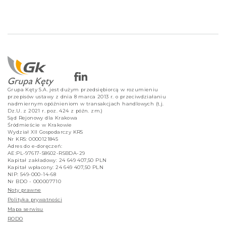
Grupa Kęty S.A. jest dużym przedsiębiorcą w rozumieniu
przepisów ustawy z dnia 8 marca 2013 r. o przeciwdziałaniu
nadmiernym opóźnieniom w transakcjach handlowych (t.j.
Dz.U. z 2021 r. poz. 424 z późn. zm.)
Sąd Rejonowy dla Krakowa
Śródmieście w Krakowie
Wydział XII Gospodarczy KRS
Nr KRS: 0000121845
Adres do e-doręczeń:
AE:PL-97617-58602-RSBDA-29
Kapitał zakładowy: 24 649 407,50 PLN
Kapitał wpłacony: 24 649 407,50 PLN
NIP: 549-000-14-68
Nr BDO - 000007710
Noty prawne
Polityka prywatności
Mapa serwisu
RODO