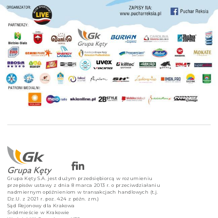
Grupa Kęty S.A. jest dużym przedsiębiorcą w rozumieniu
przepisów ustawy z dnia 8 marca 2013 r. o przeciwdziałaniu
nadmiernym opóźnieniom w transakcjach handlowych (t.j.
Dz.U. z 2021 r. poz. 424 z późn. zm.)
Sąd Rejonowy dla Krakowa
Śródmieście w Krakowie