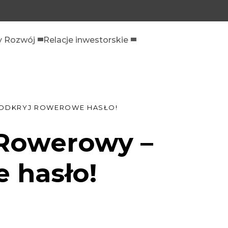
 Rozwój
Relacje inwestorskie
 ODKRYJ ROWEROWE HASŁO!
Rowerowy –
 hasło!