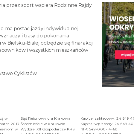
nia przez sport wspiera Rodzinne Rajdy
d ma postać jazdy indywidualnej,
wyznaczyli trasy do pokonania
w Bielsku-Białej odbędzie się finał akcji
racowników i wszystkich mieszkańców
stwo Cyklistów.
rcą w
Sąd Rejonowy dla Krakowa
Kapitał zakładowy: 24 649 
marca 2013
Śródmieście w Krakowie
Kapitał wpłacony: 24 649 4
nieniom w
Wydział XII Gospodarczy KRS
NIP: 549-000-14-68