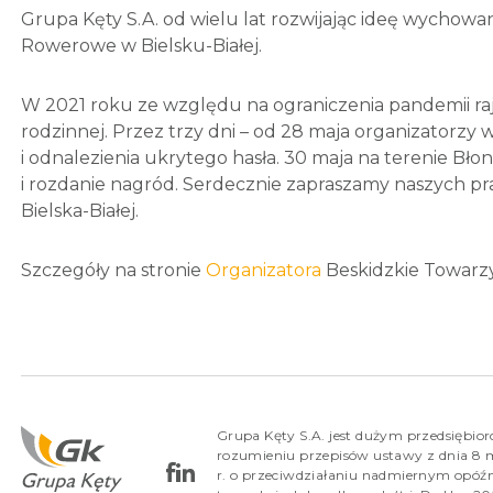
Grupa Kęty S.A. od wielu lat rozwijając ideę wychowa
Rowerowe w Bielsku-Białej.
W 2021 roku ze względu na ograniczenia pandemii raj
rodzinnej. Przez trzy dni – od 28 maja organizatorzy 
i odnalezienia ukrytego hasła. 30 maja na terenie Błoni 
i rozdanie nagród. Serdecznie zapraszamy naszych p
Bielska-Białej.
Szczegóły na stronie
Organizatora
Beskidzkie Towarzy
Grupa Kęty S.A. jest dużym przedsiębio
rozumieniu przepisów ustawy z dnia 8 
r. o przeciwdziałaniu nadmiernym opóź