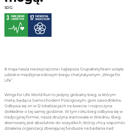
SDG:
8 maja nasza niezwyciężona i najlepsza GrupaKetyTeam wzięła
udział w międzynarodowym biegu charytatywnym „Wings for
Life”.
Wings for Life World Run to jedyny globalny bieg, w którym
meta, będąca Samochodem Pościgowym, goni zawodników.
Odbywa się on w 12 lokalizacjach na świecie i rozpoczyna
dokładnie o tej samej godzinie. W tym roku bieg odbywa się w
tradycyjnej formie, nasza drużyna startowała w Wiedniu. Bieg
skierowany jest absolutnie do wszystkich, którzy chcą wspomóc
działania organizacji zbierającej fundusze na badania nad