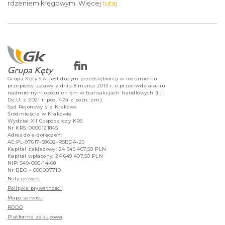
rdzeniem kręgowym. Więcej
tutaj
Grupa Kęty S.A. jest dużym przedsiębiorcą w rozumieniu
przepisów ustawy z dnia 8 marca 2013 r. o przeciwdziałaniu
nadmiernym opóźnieniom w transakcjach handlowych (t.j.
Dz.U. z 2021 r. poz. 424 z późn. zm.)
Sąd Rejonowy dla Krakowa
Śródmieście w Krakowie
Wydział XII Gospodarczy KRS
Nr KRS: 0000121845
Adres do e-doręczeń:
AE:PL-97617-58602-RSBDA-29
Kapitał zakładowy: 24 649 407,50 PLN
Kapitał wpłacony: 24 649 407,50 PLN
NIP: 549-000-14-68
Nr BDO - 000007710
Noty prawne
Polityka prywatności
Mapa serwisu
RODO
Platforma zakupowa