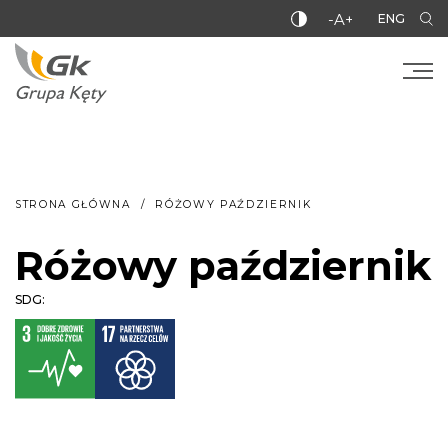
-A+
ENG
STRONA GŁÓWNA
RÓŻOWY PAŹDZIERNIK
Różowy październik
SDG: