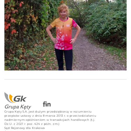
Grupa Kęty S.A. jest dużym przedsiębiorcą w rozumieniu
przepisów ustawy z dnia 8 marca 2013 r. o przeciwdziałaniu
nadmiernym opóźnieniom w transakcjach handlowych (t.j.
Dz.U. z 2021 r. poz. 424 z późn. zm.)
Sąd Rejonowy dla Krakowa