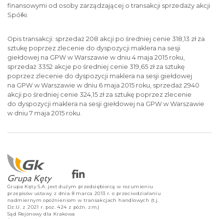
finansowymi od osoby zarządzającej o transakcji sprzedaży akcji
Spółki.
Opis transakcji: sprzedaż 208 akcji po średniej cenie 318,13 zł za
sztukę poprzez zlecenie do dyspozycji maklera na sesji
giełdowej na GPW w Warszawie w dniu 4 maja 2015 roku,
sprzedaż 3352 akcje po średniej cenie 319,65 zł za sztukę
poprzez zlecenie do dyspozycji maklera na sesji giełdowej
na GPW w Warszawie w dniu 6 maja 2015 roku, sprzedaż 2940
akcji po średniej cenie 324,15 zł za sztukę poprzez zlecenie
do dyspozycji maklera na sesji giełdowej na GPW w Warszawie
w dniu 7 maja 2015 roku.
Grupa Kęty S.A. jest dużym przedsiębiorcą w rozumieniu
przepisów ustawy z dnia 8 marca 2013 r. o przeciwdziałaniu
nadmiernym opóźnieniom w transakcjach handlowych (t.j.
Dz.U. z 2021 r. poz. 424 z późn. zm.)
Sąd Rejonowy dla Krakowa