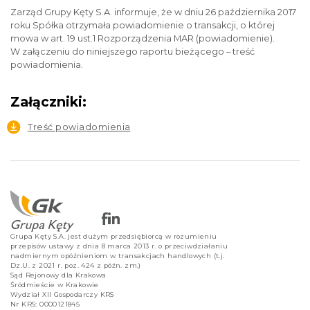
Zarząd Grupy Kęty S.A. informuje, że w dniu 26 października 2017
roku Spółka otrzymała powiadomienie o transakcji, o której
mowa w art. 19 ust.1 Rozporządzenia MAR (powiadomienie).
W załączeniu do niniejszego raportu bieżącego – treść
powiadomienia.
Załączniki:
Treść powiadomienia
Grupa Kęty S.A. jest dużym przedsiębiorcą w rozumieniu
przepisów ustawy z dnia 8 marca 2013 r. o przeciwdziałaniu
nadmiernym opóźnieniom w transakcjach handlowych (t.j.
Dz.U. z 2021 r. poz. 424 z późn. zm.)
Sąd Rejonowy dla Krakowa
Śródmieście w Krakowie
Wydział XII Gospodarczy KRS
Nr KRS: 0000121845