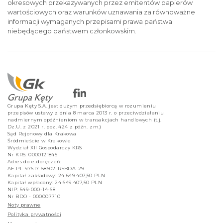
okresowych przekazywanych przez emitentów papierów
wartościowych oraz warunków uznawania za równoważne
informacji wymaganych przepisami prawa państwa
niebędącego państwem członkowskim.
Grupa Kęty S.A. jest dużym przedsiębiorcą w rozumieniu
przepisów ustawy z dnia 8 marca 2013 r. o przeciwdziałaniu
nadmiernym opóźnieniom w transakcjach handlowych (t.j.
Dz.U. z 2021 r. poz. 424 z późn. zm.)
Sąd Rejonowy dla Krakowa
Śródmieście w Krakowie
Wydział XII Gospodarczy KRS
Nr KRS: 0000121845
Adres do e-doręczeń:
AE:PL-97617-58602-RSBDA-29
Kapitał zakładowy: 24 649 407,50 PLN
Kapitał wpłacony: 24 649 407,50 PLN
NIP: 549-000-14-68
Nr BDO - 000007710
Noty prawne
Polityka prywatności