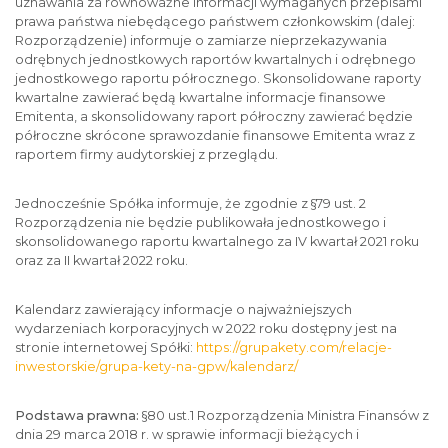
uznawania za równoważne informacji wymaganych przepisami
prawa państwa niebędącego państwem członkowskim (dalej:
Rozporządzenie) informuje o zamiarze nieprzekazywania
odrębnych jednostkowych raportów kwartalnych i odrębnego
jednostkowego raportu półrocznego. Skonsolidowane raporty
kwartalne zawierać będą kwartalne informacje finansowe
Emitenta, a skonsolidowany raport półroczny zawierać będzie
półroczne skrócone sprawozdanie finansowe Emitenta wraz z
raportem firmy audytorskiej z przeglądu.
Jednocześnie Spółka informuje, że zgodnie z §79 ust. 2
Rozporządzenia nie będzie publikowała jednostkowego i
skonsolidowanego raportu kwartalnego za IV kwartał 2021 roku
oraz za II kwartał 2022 roku.
Kalendarz zawierający informacje o najważniejszych
wydarzeniach korporacyjnych w 2022 roku dostępny jest na
stronie internetowej Spółki:
https://grupakety.com/relacje-
inwestorskie/grupa-kety-na-gpw/kalendarz/
Podstawa prawna:
§80 ust.1 Rozporządzenia Ministra Finansów z
dnia 29 marca 2018 r. w sprawie informacji bieżących i