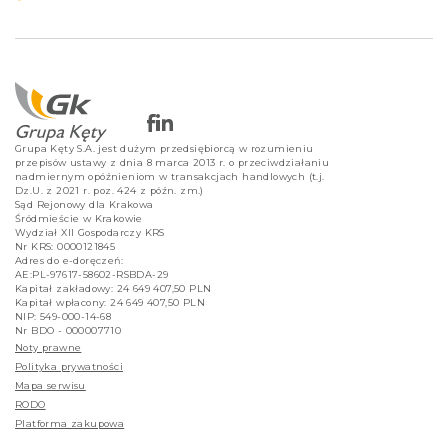
Grupa Kęty S.A. jest dużym przedsiębiorcą w rozumieniu
przepisów ustawy z dnia 8 marca 2013 r. o przeciwdziałaniu
nadmiernym opóźnieniom w transakcjach handlowych (t.j.
Dz.U. z 2021 r. poz. 424 z późn. zm.)
Sąd Rejonowy dla Krakowa
Śródmieście w Krakowie
Wydział XII Gospodarczy KRS
Nr KRS: 0000121845
Adres do e-doręczeń:
AE:PL-97617-58602-RSBDA-29
Kapitał zakładowy: 24 649 407,50 PLN
Kapitał wpłacony: 24 649 407,50 PLN
NIP: 549-000-14-68
Nr BDO - 000007710
Noty prawne
Polityka prywatności
Mapa serwisu
RODO
Platforma zakupowa