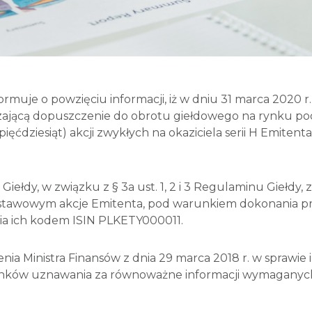
nformuje o powzięciu informacji, iż w dniu 31 marca 202
zającą dopuszczenie do obrotu giełdowego na rynku pods
a pięćdziesiąt) akcji zwykłych na okaziciela serii H Emiten
u Giełdy, w związku z § 3a ust. 1, 2 i 3 Regulaminu Giełd
dstawowym akcje Emitenta, pod warunkiem dokonania p
zenia ich kodem ISIN PLKETY000011.
zenia Ministra Finansów z dnia 29 marca 2018 r. w spraw
unków uznawania za równoważne informacji wymaganyc