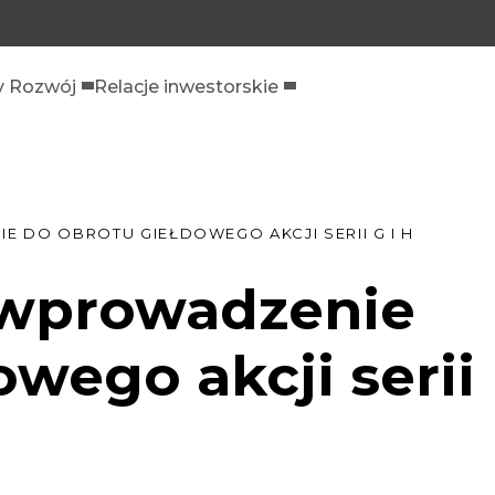
 Rozwój
Relacje inwestorskie
 DO OBROTU GIEŁDOWEGO AKCJI SERII G I H
 wprowadzenie
owego akcji serii