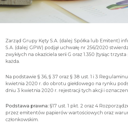
Zarząd Grupy Kęty S.A. (dalej: Spółka lub Emitent) i
S.A. (dalej: GPW) podjął uchwałę nr 256/2020 stwierd
zwykłych na okaziciela serii G oraz 1.350 (tysiąc trzyst
każda.
Na podstawie § 36, § 37 oraz § 38 ust. 1 i 3 Regulamin
kwietnia 2020 r. do obrotu giełdowego na rynku po
dniu 3 kwietnia 2020 r. rejestracji tych akcji i oznac
Podstawa prawna:
§17 ust. 1 pkt. 2 oraz 4 Rozporząd
przez emitentów papierów wartościowych oraz war
członkowskim.