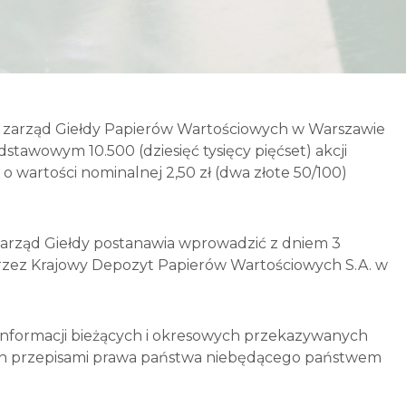
0 r. zarząd Giełdy Papierów Wartościowych w Warszawie
tawowym 10.500 (dziesięć tysięcy pięćset) akcji
ta o wartości nominalnej 2,50 zł (dwa złote 50/100)
y, zarząd Giełdy postanawia wprowadzić z dniem 3
rzez Krajowy Depozyt Papierów Wartościowych S.A. w
ie informacji bieżących i okresowych przekazywanych
h przepisami prawa państwa niebędącego państwem