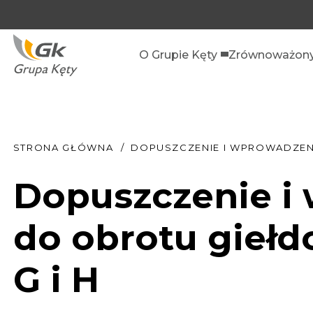
O Grupie Kęty
Zrównoważony
STRONA GŁÓWNA
DOPUSZCZENIE I WPROWADZENIE
Dopuszczenie i
do obrotu giełd
G i H