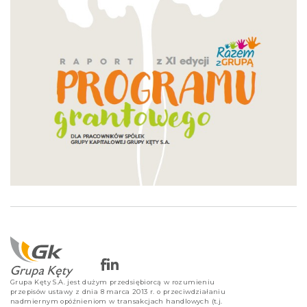
Grupa Kęty S.A. jest dużym przedsiębiorcą w rozumieniu
przepisów ustawy z dnia 8 marca 2013 r. o przeciwdziałaniu
nadmiernym opóźnieniom w transakcjach handlowych (t.j.