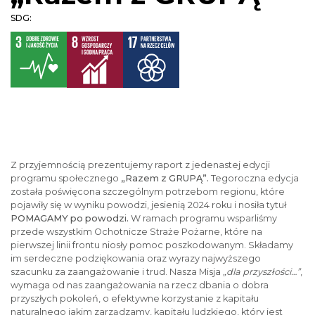
SDG:
Z przyjemnością prezentujemy raport z jedenastej edycji
programu społecznego
„Razem z GRUPĄ”.
Tegoroczna edycja
została poświęcona szczególnym potrzebom regionu, które
pojawiły się w wyniku powodzi, jesienią 2024 roku i nosiła tytuł
POMAGAMY po powodzi.
W ramach programu wsparliśmy
przede wszystkim Ochotnicze Straże Pożarne, które na
pierwszej linii frontu niosły pomoc poszkodowanym. Składamy
im serdeczne podziękowania oraz wyrazy najwyższego
szacunku za zaangażowanie i trud. Nasza Misja
„dla przyszłości…”
,
wymaga od nas zaangażowania na rzecz dbania o dobra
przyszłych pokoleń, o efektywne korzystanie z kapitału
naturalnego jakim zarządzamy, kapitału ludzkiego, który jest