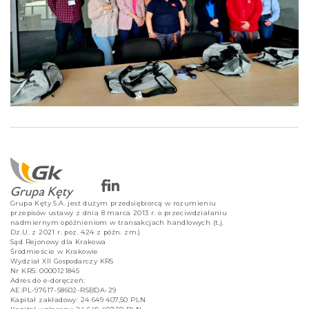
Grupa Kęty S.A. jest dużym przedsiębiorcą w rozumieniu
przepisów ustawy z dnia 8 marca 2013 r. o przeciwdziałaniu
nadmiernym opóźnieniom w transakcjach handlowych (t.j.
Dz.U. z 2021 r. poz. 424 z późn. zm.)
Sąd Rejonowy dla Krakowa
Śródmieście w Krakowie
Wydział XII Gospodarczy KRS
Nr KRS: 0000121845
Adres do e-doręczeń:
AE:PL-97617-58602-RSBDA-29
Kapitał zakładowy: 24 649 407,50 PLN