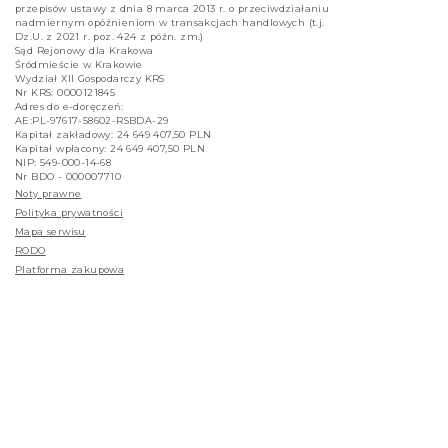
przepisów ustawy z dnia 8 marca 2013 r. o przeciwdziałaniu
nadmiernym opóźnieniom w transakcjach handlowych (t.j.
Dz.U. z 2021 r. poz. 424 z późn. zm.)
Sąd Rejonowy dla Krakowa
Śródmieście w Krakowie
Wydział XII Gospodarczy KRS
Nr KRS: 0000121845
Adres do e-doręczeń:
AE:PL-97617-58602-RSBDA-29
Kapitał zakładowy: 24 649 407,50 PLN
Kapitał wpłacony: 24 649 407,50 PLN
NIP: 549-000-14-68
Nr BDO - 000007710
Noty prawne
Polityka prywatności
Mapa serwisu
RODO
Platforma zakupowa