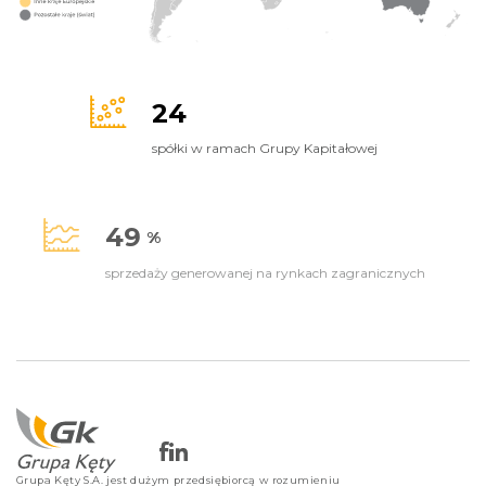
24
spółki w ramach Grupy Kapitałowej
49
%
sprzedaży generowanej na rynkach zagranicznych
3
mld zł
wartość sprzedaży poza rynkiem polskim
Grupa Kęty S.A. jest dużym przedsiębiorcą w rozumieniu