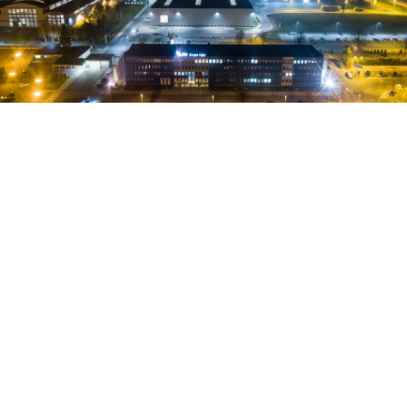
Stawiamy na
ekologiczne rozwiązania
, podążając w
kierunku osiągnięcia neutralności klimatycznej,
redukowania śladu węglowego oraz zwiększenia udziału
złomu aluminium w wyrobach wyciskanych z
niskoemisyjnych wlewków LOW CARBON KETY.
Nieustannie rozwijamy gamę produktów
energooszczędnych i pasywnych, promując ideę
zielonego budownictwa na świecie.
Zwiększamy produkcję opakowań, które wytworzone na
bazie folii z tworzyw sztucznych, posiadają
zdolność do
recyklingu.
Są mniej materiałochłonne, przez co
przyczyniają się do zredukowania ilości tworzyw
sztucznych wprowadzanych na rynek i zmniejszenia ich
wpływu na środowisko naturalne.