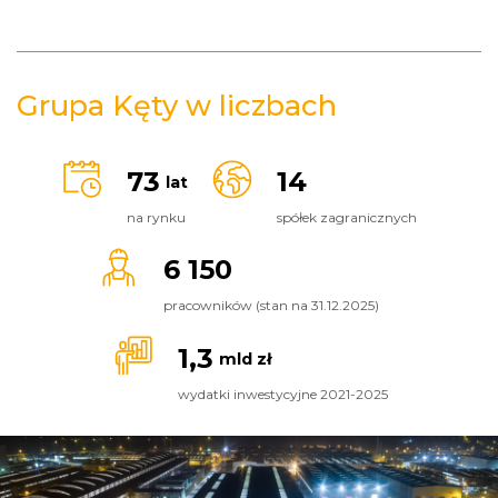
Grupa Kęty w liczbach
73
14
lat
na rynku
spółek zagranicznych
6 150
pracowników (stan na 31.12.2025)
1,3
mld zł
wydatki inwestycyjne 2021-2025