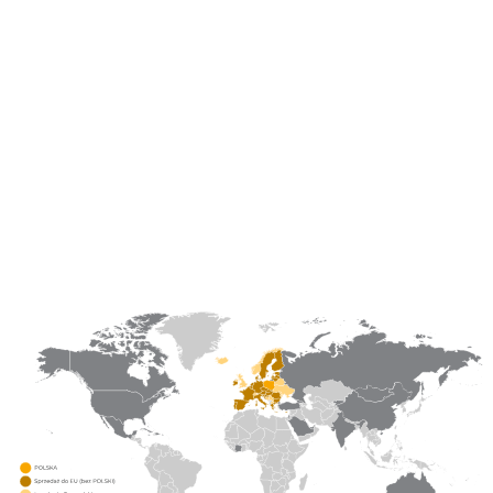
Od 1996 roku jesteśmy spółką notowaną na Giełdzie
Papierów Wartościowych w Warszawie, a głównymi
akcjonariuszami są polskie i międzynarodowe instytucje
finansowe, w tym największe polskie fundusze
emerytalne.
56
5000
rynków eksportowych
odbiorców