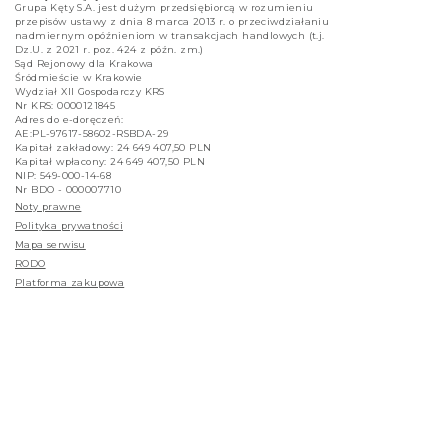
Grupa Kęty S.A. jest dużym przedsiębiorcą w rozumieniu
przepisów ustawy z dnia 8 marca 2013 r. o przeciwdziałaniu
nadmiernym opóźnieniom w transakcjach handlowych (t.j.
Dz.U. z 2021 r. poz. 424 z późn. zm.)
Sąd Rejonowy dla Krakowa
Śródmieście w Krakowie
Wydział XII Gospodarczy KRS
Nr KRS: 0000121845
Adres do e-doręczeń:
AE:PL-97617-58602-RSBDA-29
Kapitał zakładowy: 24 649 407,50 PLN
Kapitał wpłacony: 24 649 407,50 PLN
NIP: 549-000-14-68
Nr BDO - 000007710
Noty prawne
Polityka prywatności
Mapa serwisu
RODO
Platforma zakupowa