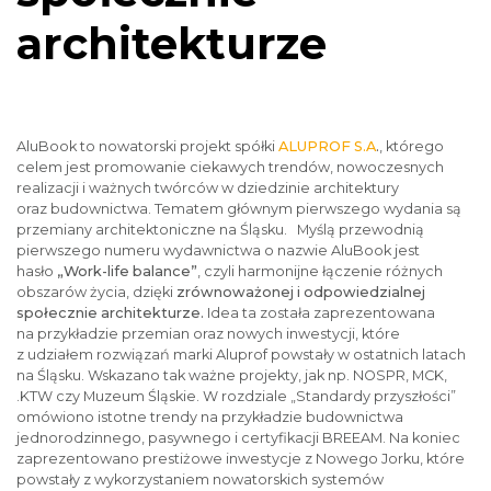
architekturze
AluBook to nowatorski projekt spółki
ALUPROF S.A
.
, którego
celem jest promowanie ciekawych trendów, nowoczesnych
realizacji i ważnych twórców w dziedzinie architektury
oraz budownictwa. Tematem głównym pierwszego wydania są
przemiany architektoniczne na Śląsku. Myślą przewodnią
pierwszego numeru wydawnictwa o nazwie AluBook jest
hasło
„Work-life balance”
, czyli harmonijne łączenie różnych
obszarów życia, dzięki
zrównoważonej i odpowiedzialnej
społecznie architekturze.
Idea ta została zaprezentowana
na przykładzie przemian oraz nowych inwestycji, które
z udziałem rozwiązań marki Aluprof powstały w ostatnich latach
na Śląsku. Wskazano tak ważne projekty, jak np. NOSPR, MCK,
.KTW czy Muzeum Śląskie. W rozdziale „Standardy przyszłości”
omówiono istotne trendy na przykładzie budownictwa
jednorodzinnego, pasywnego i certyfikacji BREEAM. Na koniec
zaprezentowano prestiżowe inwestycje z Nowego Jorku, które
powstały z wykorzystaniem nowatorskich systemów