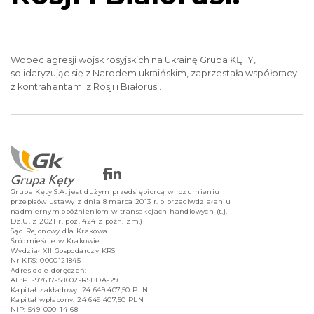
Wobec agresji wojsk rosyjskich na Ukrainę Grupa KĘTY,
solidaryzując się z Narodem ukraińskim, zaprzestała współpracy
z kontrahentami z Rosji i Białorusi.
Grupa Kęty S.A. jest dużym przedsiębiorcą w rozumieniu
przepisów ustawy z dnia 8 marca 2013 r. o przeciwdziałaniu
nadmiernym opóźnieniom w transakcjach handlowych (t.j.
Dz.U. z 2021 r. poz. 424 z późn. zm.)
Sąd Rejonowy dla Krakowa
Śródmieście w Krakowie
Wydział XII Gospodarczy KRS
Nr KRS: 0000121845
Adres do e-doręczeń:
AE:PL-97617-58602-RSBDA-29
Kapitał zakładowy: 24 649 407,50 PLN
Kapitał wpłacony: 24 649 407,50 PLN
NIP: 549-000-14-68