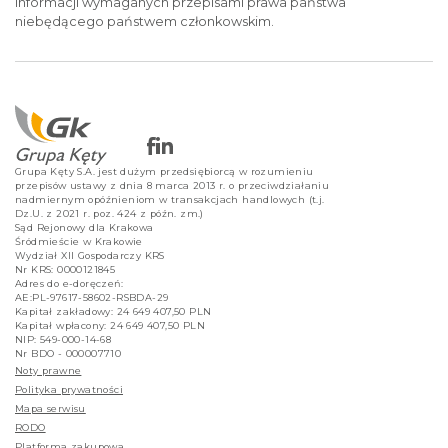
informacji wymaganych przepisami prawa państwa
niebędącego państwem członkowskim.
Grupa Kęty S.A. jest dużym przedsiębiorcą w rozumieniu
przepisów ustawy z dnia 8 marca 2013 r. o przeciwdziałaniu
nadmiernym opóźnieniom w transakcjach handlowych (t.j.
Dz.U. z 2021 r. poz. 424 z późn. zm.)
Sąd Rejonowy dla Krakowa
Śródmieście w Krakowie
Wydział XII Gospodarczy KRS
Nr KRS: 0000121845
Adres do e-doręczeń:
AE:PL-97617-58602-RSBDA-29
Kapitał zakładowy: 24 649 407,50 PLN
Kapitał wpłacony: 24 649 407,50 PLN
NIP: 549-000-14-68
Nr BDO - 000007710
Noty prawne
Polityka prywatności
Mapa serwisu
RODO
Platforma zakupowa