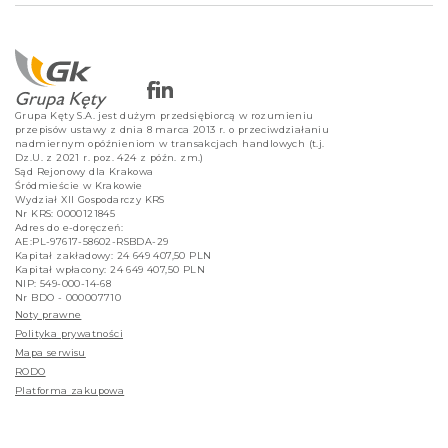
Grupa Kęty S.A. jest dużym przedsiębiorcą w rozumieniu
przepisów ustawy z dnia 8 marca 2013 r. o przeciwdziałaniu
nadmiernym opóźnieniom w transakcjach handlowych (t.j.
Dz.U. z 2021 r. poz. 424 z późn. zm.)
Sąd Rejonowy dla Krakowa
Śródmieście w Krakowie
Wydział XII Gospodarczy KRS
Nr KRS: 0000121845
Adres do e-doręczeń:
AE:PL-97617-58602-RSBDA-29
Kapitał zakładowy: 24 649 407,50 PLN
Kapitał wpłacony: 24 649 407,50 PLN
NIP: 549-000-14-68
Nr BDO - 000007710
Noty prawne
Polityka prywatności
Mapa serwisu
RODO
Platforma zakupowa