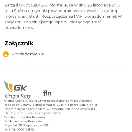
Zarząd Grupy Kęty S.A. informuje, że w dniu 28 listopada 2016
roku Spółka otrzymała powiadomienie o transakcji, o której
mowa w art. 19 ust 1 Rozporządzenia MAR (powiadomienie). W
załączeniu do niniejszego raportu bieżącego-treść
powiadomienia.
Załącznik
Powiadomienie
Grupa Kęty S.A. jest dużym przedsiębiorcą w rozumieniu
przepisów ustawy z dnia 8 marca 2013 r. o przeciwdziałaniu
nadmiernym opóźnieniom w transakcjach handlowych (t.j.
Dz.U. z 2021 r. poz. 424 z późn. zm.)
Sąd Rejonowy dla Krakowa
Śródmieście w Krakowie
Wydział XII Gospodarczy KRS
Nr KRS: 0000121845