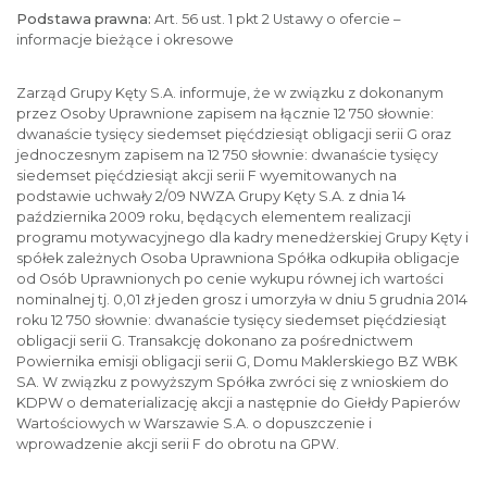
Podstawa prawna:
Art. 56 ust. 1 pkt 2 Ustawy o ofercie –
informacje bieżące i okresowe
Zarząd Grupy Kęty S.A. informuje, że w związku z dokonanym
przez Osoby Uprawnione zapisem na łącznie 12 750 słownie:
dwanaście tysięcy siedemset pięćdziesiąt obligacji serii G oraz
jednoczesnym zapisem na 12 750 słownie: dwanaście tysięcy
siedemset pięćdziesiąt akcji serii F wyemitowanych na
podstawie uchwały 2/09 NWZA Grupy Kęty S.A. z dnia 14
października 2009 roku, będących elementem realizacji
programu motywacyjnego dla kadry menedżerskiej Grupy Kęty i
spółek zależnych Osoba Uprawniona Spółka odkupiła obligacje
od Osób Uprawnionych po cenie wykupu równej ich wartości
nominalnej tj. 0,01 zł jeden grosz i umorzyła w dniu 5 grudnia 2014
roku 12 750 słownie: dwanaście tysięcy siedemset pięćdziesiąt
obligacji serii G. Transakcję dokonano za pośrednictwem
Powiernika emisji obligacji serii G, Domu Maklerskiego BZ WBK
SA. W związku z powyższym Spółka zwróci się z wnioskiem do
KDPW o dematerializację akcji a następnie do Giełdy Papierów
Wartościowych w Warszawie S.A. o dopuszczenie i
wprowadzenie akcji serii F do obrotu na GPW.