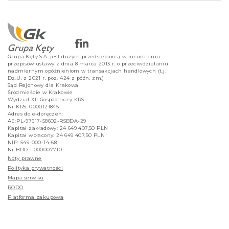
Grupa Kęty S.A. jest dużym przedsiębiorcą w rozumieniu
przepisów ustawy z dnia 8 marca 2013 r. o przeciwdziałaniu
nadmiernym opóźnieniom w transakcjach handlowych (t.j.
Dz.U. z 2021 r. poz. 424 z późn. zm.)
Sąd Rejonowy dla Krakowa
Śródmieście w Krakowie
Wydział XII Gospodarczy KRS
Nr KRS: 0000121845
Adres do e-doręczeń:
AE:PL-97617-58602-RSBDA-29
Kapitał zakładowy: 24 649 407,50 PLN
Kapitał wpłacony: 24 649 407,50 PLN
NIP: 549-000-14-68
Nr BDO - 000007710
Noty prawne
Polityka prywatności
Mapa serwisu
RODO
Platforma zakupowa