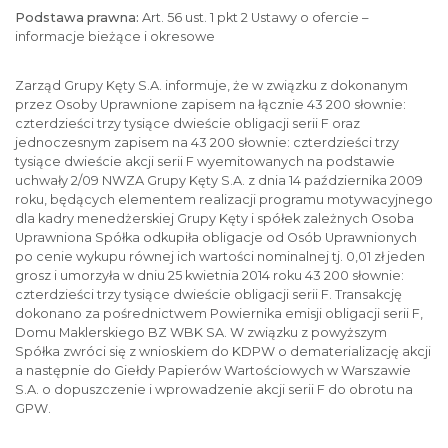
Podstawa prawna:
Art. 56 ust. 1 pkt 2 Ustawy o ofercie –
informacje bieżące i okresowe
Zarząd Grupy Kęty S.A. informuje, że w związku z dokonanym
przez Osoby Uprawnione zapisem na łącznie 43 200 słownie:
czterdzieści trzy tysiące dwieście obligacji serii F oraz
jednoczesnym zapisem na 43 200 słownie: czterdzieści trzy
tysiące dwieście akcji serii F wyemitowanych na podstawie
uchwały 2/09 NWZA Grupy Kęty S.A. z dnia 14 października 2009
roku, będących elementem realizacji programu motywacyjnego
dla kadry menedżerskiej Grupy Kęty i spółek zależnych Osoba
Uprawniona Spółka odkupiła obligacje od Osób Uprawnionych
po cenie wykupu równej ich wartości nominalnej tj. 0,01 zł jeden
grosz i umorzyła w dniu 25 kwietnia 2014 roku 43 200 słownie:
czterdzieści trzy tysiące dwieście obligacji serii F. Transakcję
dokonano za pośrednictwem Powiernika emisji obligacji serii F,
Domu Maklerskiego BZ WBK SA. W związku z powyższym
Spółka zwróci się z wnioskiem do KDPW o dematerializację akcji
a następnie do Giełdy Papierów Wartościowych w Warszawie
S.A. o dopuszczenie i wprowadzenie akcji serii F do obrotu na
GPW.