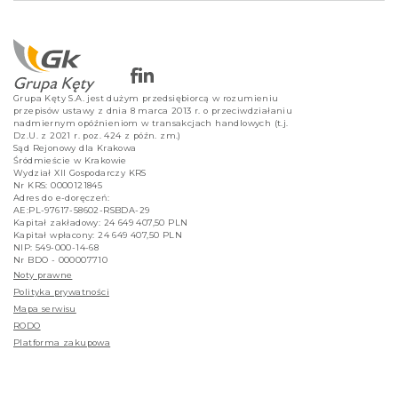
Grupa Kęty S.A. jest dużym przedsiębiorcą w rozumieniu
przepisów ustawy z dnia 8 marca 2013 r. o przeciwdziałaniu
nadmiernym opóźnieniom w transakcjach handlowych (t.j.
Dz.U. z 2021 r. poz. 424 z późn. zm.)
Sąd Rejonowy dla Krakowa
Śródmieście w Krakowie
Wydział XII Gospodarczy KRS
Nr KRS: 0000121845
Adres do e-doręczeń:
AE:PL-97617-58602-RSBDA-29
Kapitał zakładowy: 24 649 407,50 PLN
Kapitał wpłacony: 24 649 407,50 PLN
NIP: 549-000-14-68
Nr BDO - 000007710
Noty prawne
Polityka prywatności
Mapa serwisu
RODO
Platforma zakupowa