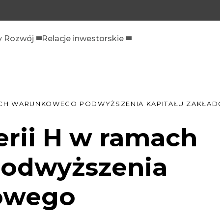
 Rozwój
Relacje inwestorskie
AMACH WARUNKOWEGO PODWYŻSZENIA KAPITAŁU ZAKŁA
erii H w ramach
odwyższenia
dowego