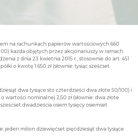
isaniem na rachunkach papierów wartościowych 660
 50/100) każda objętych przez akcjonariuszy w ramach
 z dnia 23 kwietnia 2015 r., stosownie do art. 451
ki o kwotę 1.650 zł (słownie: tysiąc sześćset
iesiąt dwa tysiące sto czterdzieści dwa złote 50/100) i
 o wartości nominalnej 2,50 zł (słownie: dwa złote
 sześćset dwadzieścia osiem tysięcy osiemset
jeden milion dziewięćset pięćdziesiąt dwa tysiące