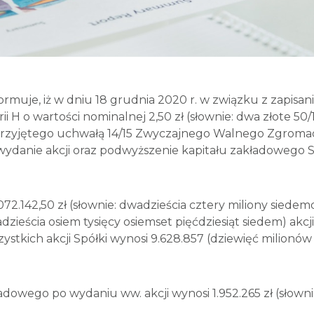
nformuje, iż w dniu 18 grudnia 2020 r. w związku z zap
serii H o wartości nominalnej 2,50 zł (słownie: dwa złote
jętego uchwałą 14/15 Zwyczajnego Walnego Zgromadzenia
danie akcji oraz podwyższenie kapitału zakładowego Spół
.142,50 zł (słownie: dwadzieścia cztery miliony siedemdz
dzieścia osiem tysięcy osiemset pięćdziesiąt siedem) akcji
ystkich akcji Spółki wynosi 9.628.857 (dziewięć milionów
go po wydaniu ww. akcji wynosi 1.952.265 zł (słownie: 