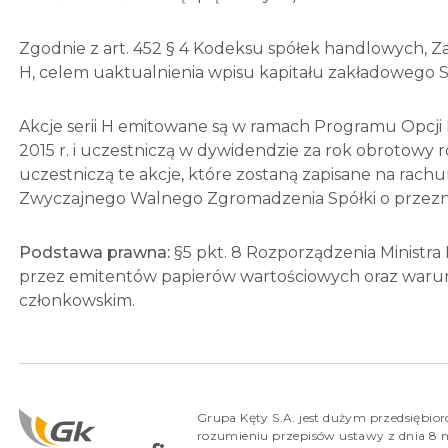
Zgodnie z art. 452 § 4 Kodeksu spółek handlowych, Z
H, celem uaktualnienia wpisu kapitału zakładowego S
Akcje serii H emitowane są w ramach Programu Opcj
2015 r. i uczestniczą w dywidendzie za rok obrotowy r
uczestniczą te akcje, które zostaną zapisane na rac
Zwyczajnego Walnego Zgromadzenia Spółki o przeznac
Podstawa prawna:
§5 pkt. 8 Rozporządzenia Ministra
przez emitentów papierów wartościowych oraz war
członkowskim.
Grupa Kęty S.A. jest dużym przedsiębio
rozumieniu przepisów ustawy z dnia 8 