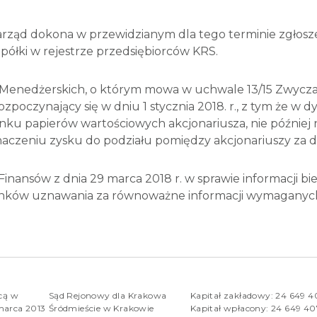
arząd dokona w przewidzianym dla tego terminie zgłoszen
półki w rejestrze przedsiębiorców KRS.
i Menedżerskich, o którym mowa w uchwale 13/15 Zwycz
ozpoczynający się w dniu 1 stycznia 2018. r., z tym że w
hunku papierów wartościowych akcjonariusza, nie późnie
zeniu zysku do podziału pomiędzy akcjonariuszy za da
 Finansów z dnia 29 marca 2018 r. w sprawie informacji 
unków uznawania za równoważne informacji wymaganyc
rcą w
Sąd Rejonowy dla Krakowa
Kapitał zakładowy: 24 649 
marca 2013
Śródmieście w Krakowie
Kapitał wpłacony: 24 649 4