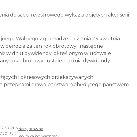
ia do sądu rejestrowego wykazu objętych akcji serii
ajnego Walnego Zgromadzenia z dnia 23 kwietnia
 dywidendzie za ten rok obrotowy i następne
j niż w dniu dywidendy, określonym w uchwale
ny rok obrotowy i ustaleniu dnia dywidendy.
bieżących i okresowych przekazywanych
h przepisami prawa państwa niebędącego państwem
407,50 PLN
Noty prawne
07,50 PLN
Polityka prywatności