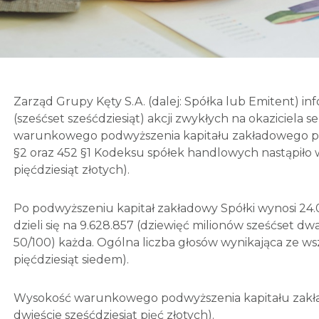
Zarząd Grupy Kęty S.A. (dalej: Spółka lub Emitent) i
(sześćset sześćdziesiąt) akcji zwykłych na okaziciela 
warunkowego podwyższenia kapitału zakładowego przy
§2 oraz 452 §1 Kodeksu spółek handlowych nastąpiło wy
pięćdziesiąt złotych).
Po podwyższeniu kapitał zakładowy Spółki wynosi 24.072
dzieli się na 9.628.857 (dziewięć milionów sześćset dwa
50/100) każda. Ogólna liczba głosów wynikająca ze wsz
pięćdziesiąt siedem).
Wysokość warunkowego podwyższenia kapitału zakładowe
dwieście sześćdziesiąt pięć złotych).