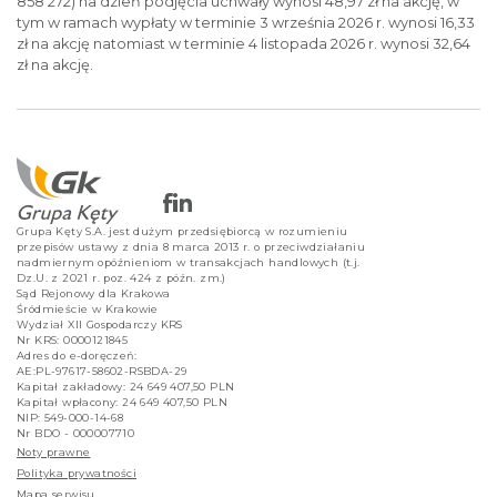
858 272) na dzień podjęcia uchwały wynosi 48,97 zł na akcję, w
tym w ramach wypłaty w terminie 3 września 2026 r. wynosi 16,33
zł na akcję natomiast w terminie 4 listopada 2026 r. wynosi 32,64
zł na akcję.
Grupa Kęty S.A. jest dużym przedsiębiorcą w rozumieniu
przepisów ustawy z dnia 8 marca 2013 r. o przeciwdziałaniu
nadmiernym opóźnieniom w transakcjach handlowych (t.j.
Dz.U. z 2021 r. poz. 424 z późn. zm.)
Sąd Rejonowy dla Krakowa
Śródmieście w Krakowie
Wydział XII Gospodarczy KRS
Nr KRS: 0000121845
Adres do e-doręczeń:
AE:PL-97617-58602-RSBDA-29
Kapitał zakładowy: 24 649 407,50 PLN
Kapitał wpłacony: 24 649 407,50 PLN
NIP: 549-000-14-68
Nr BDO - 000007710
Noty prawne
Polityka prywatności
Mapa serwisu