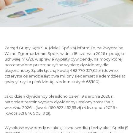
Zarząd Grupy Kęty S.A. (dalej: Spółka) informuje, że Zwyczajne
Walne Zgromadzenie Spółki w dniu 18 czerwca 2026 r. podjęło
uchwałę nr 6/26 w sprawie wypłaty dywidendy, na mocy której
postanowiono przeznaczyć na wypłatę dywidendy dla
akcjonariuszy Spółki łączną kwotę 482 770 357,65 zł (słownie:
czterysta osiemdziesiąt dwa miliony siedemset siedemdziesiąt
tysięcy trzysta pięćdziesiąt siedem złotych 65/100).
Jako dzień dywidendy określono dzień 19 sierpnia 2026 r.,
natomiast termin wypłaty dywidendy ustalony został na 3
września 2026 r. (kwota 160 923 452,55 zł) i 4 listopada 2026 r.
(kwota 321 846 905,10 zł).
Wysokość dywidendy na akcję licząc według liczby akcji Spółki (9