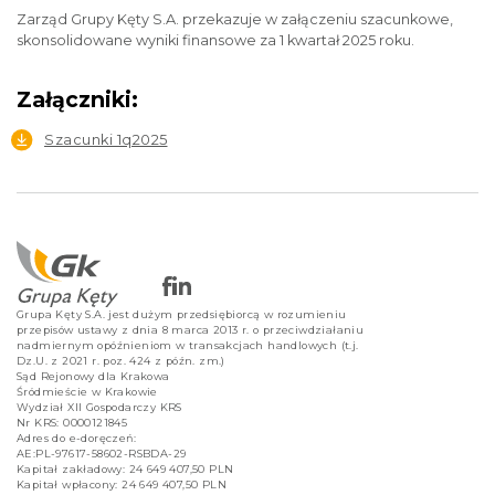
Zarząd Grupy Kęty S.A. przekazuje w załączeniu szacunkowe,
skonsolidowane wyniki finansowe za 1 kwartał 2025 roku.
Załączniki:
Szacunki 1q2025
Grupa Kęty S.A. jest dużym przedsiębiorcą w rozumieniu
przepisów ustawy z dnia 8 marca 2013 r. o przeciwdziałaniu
nadmiernym opóźnieniom w transakcjach handlowych (t.j.
Dz.U. z 2021 r. poz. 424 z późn. zm.)
Sąd Rejonowy dla Krakowa
Śródmieście w Krakowie
Wydział XII Gospodarczy KRS
Nr KRS: 0000121845
Adres do e-doręczeń:
AE:PL-97617-58602-RSBDA-29
Kapitał zakładowy: 24 649 407,50 PLN
Kapitał wpłacony: 24 649 407,50 PLN