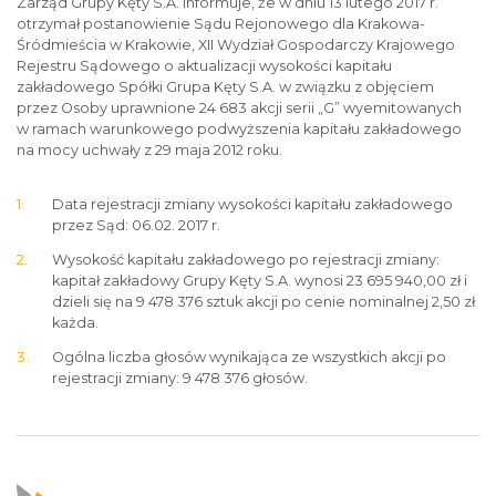
Zarząd Grupy Kęty S.A. informuje, że w dniu 13 lutego 2017 r.
otrzymał postanowienie Sądu Rejonowego dla Krakowa-
Śródmieścia w Krakowie, XII Wydział Gospodarczy Krajowego
Rejestru Sądowego o aktualizacji wysokości kapitału
zakładowego Spółki Grupa Kęty S.A. w związku z objęciem
przez Osoby uprawnione 24 683 akcji serii „G” wyemitowanych
w ramach warunkowego podwyższenia kapitału zakładowego
na mocy uchwały z 29 maja 2012 roku.
Data rejestracji zmiany wysokości kapitału zakładowego
przez Sąd: 06.02. 2017 r.
Wysokość kapitału zakładowego po rejestracji zmiany:
kapitał zakładowy Grupy Kęty S.A. wynosi 23 695 940,00 zł i
dzieli się na 9 478 376 sztuk akcji po cenie nominalnej 2,50 zł
każda.
Ogólna liczba głosów wynikająca ze wszystkich akcji po
rejestracji zmiany: 9 478 376 głosów.