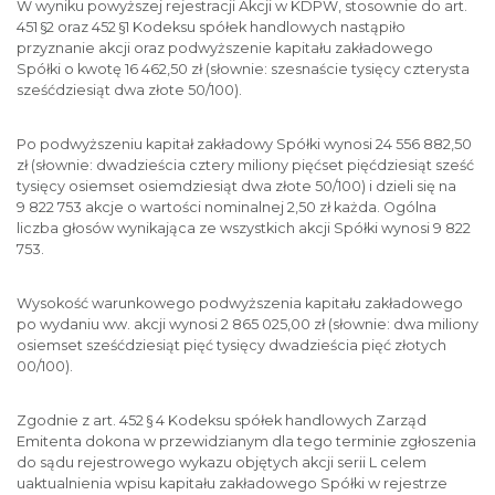
W wyniku powyższej rejestracji Akcji w KDPW, stosownie do art.
451 §2 oraz 452 §1 Kodeksu spółek handlowych nastąpiło
przyznanie akcji oraz podwyższenie kapitału zakładowego
Spółki o kwotę 16 462,50 zł (słownie: szesnaście tysięcy czterysta
sześćdziesiąt dwa złote 50/100).
Po podwyższeniu kapitał zakładowy Spółki wynosi 24 556 882,50
zł (słownie: dwadzieścia cztery miliony pięćset pięćdziesiąt sześć
tysięcy osiemset osiemdziesiąt dwa złote 50/100) i dzieli się na
9 822 753 akcje o wartości nominalnej 2,50 zł każda. Ogólna
liczba głosów wynikająca ze wszystkich akcji Spółki wynosi 9 822
753.
Wysokość warunkowego podwyższenia kapitału zakładowego
po wydaniu ww. akcji wynosi 2 865 025,00 zł (słownie: dwa miliony
osiemset sześćdziesiąt pięć tysięcy dwadzieścia pięć złotych
00/100).
Zgodnie z art. 452 § 4 Kodeksu spółek handlowych Zarząd
Emitenta dokona w przewidzianym dla tego terminie zgłoszenia
do sądu rejestrowego wykazu objętych akcji serii L celem
uaktualnienia wpisu kapitału zakładowego Spółki w rejestrze