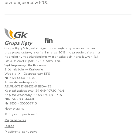
przedsiębiorców KRS.
Grupa Kęty S.A. jest dużym przedsiębiorcą w rozumieniu
przepisów ustawy z dnia 8 marca 2013 r. o przeciwdziałaniu
nadmiernym opóźnieniom w transakcjach handlowych (t.j.
Dz.U. z 2021 r. poz. 424 z późn. zm.)
Sąd Rejonowy dla Krakowa
Śródmieście w Krakowie
Wydział XII Gospodarczy KRS
Nr KRS: 0000121845
Adres do e-doręczeń:
AE:PL-97617-58602-RSBDA-29
Kapitał zakładowy: 24 649 407,50 PLN
Kapitał wpłacony: 24 649 407,50 PLN
NIP: 549-000-14-68
Nr BDO - 000007710
Noty prawne
Polityka prywatności
Mapa serwisu
RODO
Platforma zakupowa