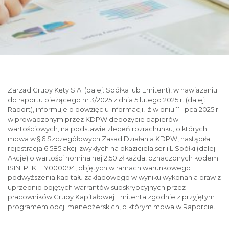
Zarząd Grupy Kęty S.A. (dalej: Spółka lub Emitent), w nawiązaniu
do raportu bieżącego nr 3/2025 z dnia 5 lutego 2025 r. (dalej:
Raport), informuje o powzięciu informacji, iż w dniu 11 lipca 2025 r.
w prowadzonym przez KDPW depozycie papierów
wartościowych, na podstawie zleceń rozrachunku, o których
mowa w § 6 Szczegółowych Zasad Działania KDPW, nastąpiła
rejestracja 6 585 akcji zwykłych na okaziciela serii L Spółki (dalej:
Akcje) o wartości nominalnej 2,50 zł każda, oznaczonych kodem
ISIN: PLKETY000094, objętych w ramach warunkowego
podwyższenia kapitału zakładowego w wyniku wykonania praw z
uprzednio objętych warrantów subskrypcyjnych przez
pracowników Grupy Kapitałowej Emitenta zgodnie z przyjętym
programem opcji menedżerskich, o którym mowa w Raporcie.