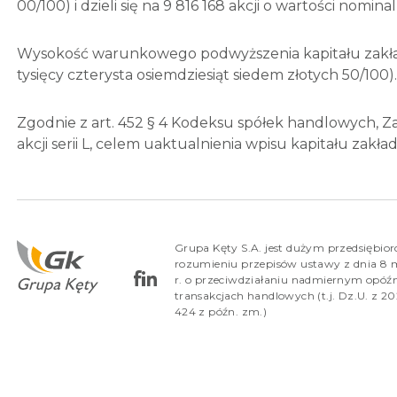
00/100) i dzieli się na 9 816 168 akcji o wartości nomin
Wysokość warunkowego podwyższenia kapitału zakładow
tysięcy czterysta osiemdziesiąt siedem złotych 50/100).
Zgodnie z art. 452 § 4 Kodeksu spółek handlowych, 
akcji serii L, celem uaktualnienia wpisu kapitału zak
Grupa Kęty S.A. jest dużym przedsiębio
rozumieniu przepisów ustawy z dnia 8 
r. o przeciwdziałaniu nadmiernym opóź
transakcjach handlowych (t.j. Dz.U. z 202
424 z późn. zm.)