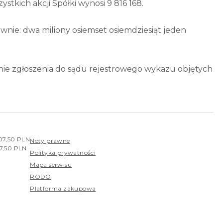
ystkich akcji Spółki wynosi 9 816 168.
nie: dwa miliony osiemset osiemdziesiąt jeden
nie zgłoszenia do sądu rejestrowego wykazu objętych
407,50 PLN
Noty prawne
07,50 PLN
Polityka prywatności
Mapa serwisu
RODO
Platforma zakupowa