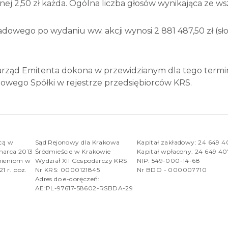
alnej 2,50 zł każda. Ogólna liczba głosów wynikająca ze wsz
ego po wydaniu ww. akcji wynosi 2 881 487,50 zł (słow
Zarząd Emitenta dokona w przewidzianym dla tego termi
ładowego Spółki w rejestrze przedsiębiorców KRS.
rcą w
Sąd Rejonowy dla Krakowa
Kapitał zakładowy: 24 649 
marca 2013
Śródmieście w Krakowie
Kapitał wpłacony: 24 649 4
nieniom w
Wydział XII Gospodarczy KRS
NIP: 549-000-14-68
1 r. poz.
Nr KRS: 0000121845
Nr BDO - 000007710
Adres do e-doręczeń:
AE:PL-97617-58602-RSBDA-29