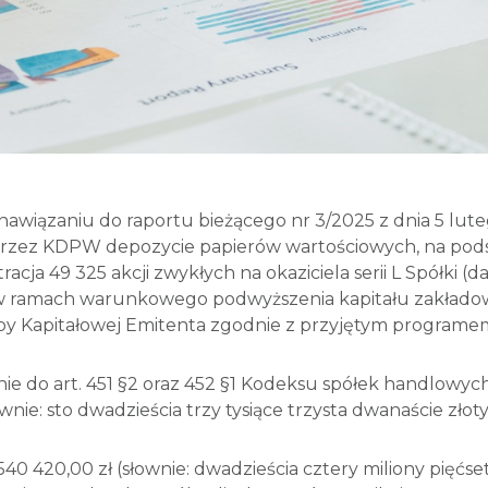
 nawiązaniu do raportu bieżącego nr 3/2025 z dnia 5 luteg
m przez KDPW depozycie papierów wartościowych, na pod
ja 49 325 akcji zwykłych na okaziciela serii L Spółki (dal
w ramach warunkowego podwyższenia kapitału zakładow
 Kapitałowej Emitenta zgodnie z przyjętym programem
ie do art. 451 §2 oraz 452 §1 Kodeksu spółek handlowych
wnie: sto dwadzieścia trzy tysiące trzysta dwanaście złot
0 420,00 zł (słownie: dwadzieścia cztery miliony pięćset 