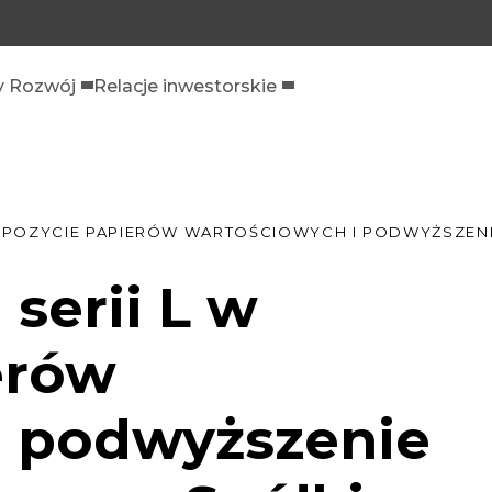
 Rozwój
Relacje inwestorskie
W DEPOZYCIE PAPIERÓW WARTOŚCIOWYCH I PODWYŻSZE
 serii L w
erów
i podwyższenie