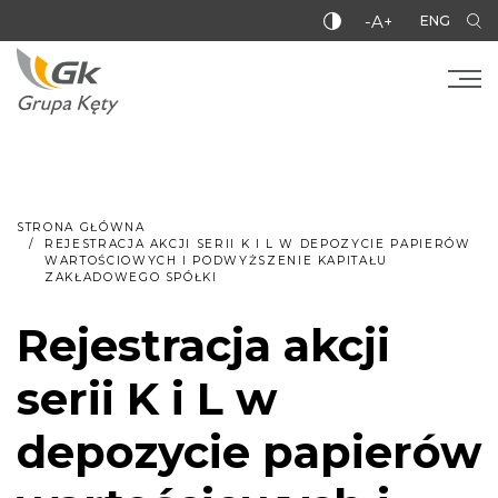
-A+
ENG
STRONA GŁÓWNA
REJESTRACJA AKCJI SERII K I L W DEPOZYCIE PAPIERÓW
WARTOŚCIOWYCH I PODWYŻSZENIE KAPITAŁU
ZAKŁADOWEGO SPÓŁKI
Rejestracja akcji
serii K i L w
depozycie papierów