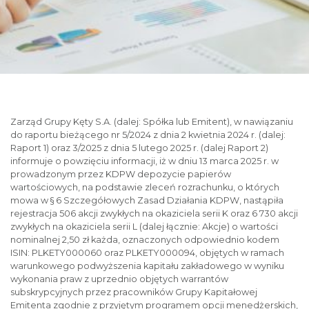
Zarząd Grupy Kęty S.A. (dalej: Spółka lub Emitent), w nawiązaniu
do raportu bieżącego nr 5/2024 z dnia 2 kwietnia 2024 r. (dalej:
Raport 1) oraz 3/2025 z dnia 5 lutego 2025 r. (dalej Raport 2)
informuje o powzięciu informacji, iż w dniu 13 marca 2025 r. w
prowadzonym przez KDPW depozycie papierów
wartościowych, na podstawie zleceń rozrachunku, o których
mowa w § 6 Szczegółowych Zasad Działania KDPW, nastąpiła
rejestracja 506 akcji zwykłych na okaziciela serii K oraz 6 730 akcji
zwykłych na okaziciela serii L (dalej łącznie: Akcje) o wartości
nominalnej 2,50 zł każda, oznaczonych odpowiednio kodem
ISIN: PLKETY000060 oraz PLKETY000094, objętych w ramach
warunkowego podwyższenia kapitału zakładowego w wyniku
wykonania praw z uprzednio objętych warrantów
subskrypcyjnych przez pracowników Grupy Kapitałowej
Emitenta zgodnie z przyjętym programem opcji menedżerskich,