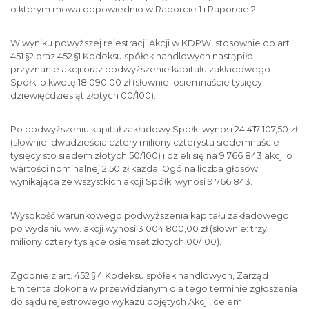
o którym mowa odpowiednio w Raporcie 1 i Raporcie 2.
W wyniku powyższej rejestracji Akcji w KDPW, stosownie do art.
451 §2 oraz 452 §1 Kodeksu spółek handlowych nastąpiło
przyznanie akcji oraz podwyższenie kapitału zakładowego
Spółki o kwotę 18 090,00 zł (słownie: osiemnaście tysięcy
dziewięćdziesiąt złotych 00/100).
Po podwyższeniu kapitał zakładowy Spółki wynosi 24 417 107,50 zł
(słownie: dwadzieścia cztery miliony czterysta siedemnaście
tysięcy sto siedem złotych 50/100) i dzieli się na 9 766 843 akcji o
wartości nominalnej 2,50 zł każda. Ogólna liczba głosów
wynikająca ze wszystkich akcji Spółki wynosi 9 766 843.
Wysokość warunkowego podwyższenia kapitału zakładowego
po wydaniu ww. akcji wynosi 3 004 800,00 zł (słownie: trzy
miliony cztery tysiące osiemset złotych 00/100).
Zgodnie z art. 452 § 4 Kodeksu spółek handlowych, Zarząd
Emitenta dokona w przewidzianym dla tego terminie zgłoszenia
do sądu rejestrowego wykazu objętych Akcji, celem