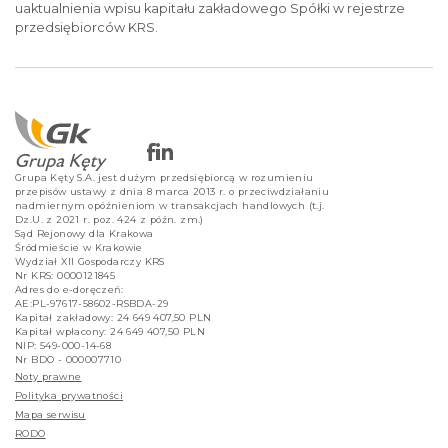
uaktualnienia wpisu kapitału zakładowego Spółki w rejestrze
przedsiębiorców KRS.
Grupa Kęty S.A. jest dużym przedsiębiorcą w rozumieniu
przepisów ustawy z dnia 8 marca 2013 r. o przeciwdziałaniu
nadmiernym opóźnieniom w transakcjach handlowych (t.j.
Dz.U. z 2021 r. poz. 424 z późn. zm.)
Sąd Rejonowy dla Krakowa
Śródmieście w Krakowie
Wydział XII Gospodarczy KRS
Nr KRS: 0000121845
Adres do e-doręczeń:
AE:PL-97617-58602-RSBDA-29
Kapitał zakładowy: 24 649 407,50 PLN
Kapitał wpłacony: 24 649 407,50 PLN
NIP: 549-000-14-68
Nr BDO - 000007710
Noty prawne
Polityka prywatności
Mapa serwisu
RODO