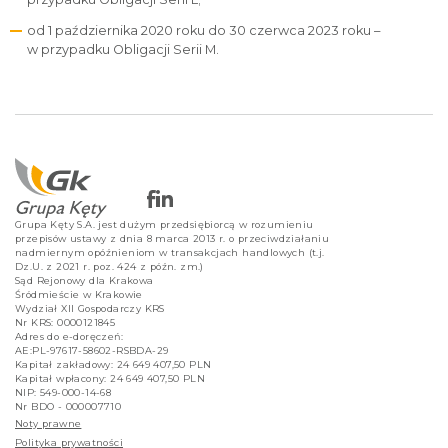
od 1 października 2020 roku do 30 czerwca 2023 roku –
w przypadku Obligacji Serii M.
Grupa Kęty S.A. jest dużym przedsiębiorcą w rozumieniu
przepisów ustawy z dnia 8 marca 2013 r. o przeciwdziałaniu
nadmiernym opóźnieniom w transakcjach handlowych (t.j.
Dz.U. z 2021 r. poz. 424 z późn. zm.)
Sąd Rejonowy dla Krakowa
Śródmieście w Krakowie
Wydział XII Gospodarczy KRS
Nr KRS: 0000121845
Adres do e-doręczeń:
AE:PL-97617-58602-RSBDA-29
Kapitał zakładowy: 24 649 407,50 PLN
Kapitał wpłacony: 24 649 407,50 PLN
NIP: 549-000-14-68
Nr BDO - 000007710
Noty prawne
Polityka prywatności