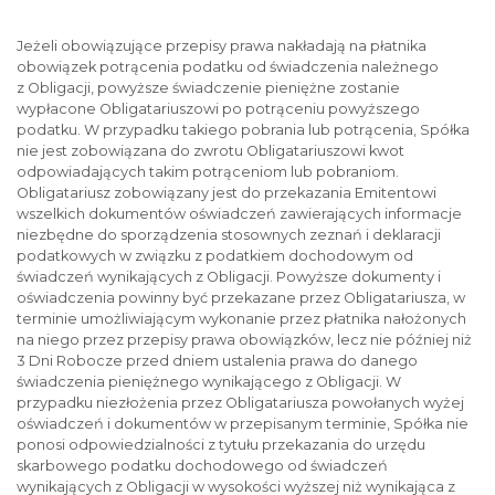
Jeżeli obowiązujące przepisy prawa nakładają na płatnika
obowiązek potrącenia podatku od świadczenia należnego
z Obligacji, powyższe świadczenie pieniężne zostanie
wypłacone Obligatariuszowi po potrąceniu powyższego
podatku. W przypadku takiego pobrania lub potrącenia, Spółka
nie jest zobowiązana do zwrotu Obligatariuszowi kwot
odpowiadających takim potrąceniom lub pobraniom.
Obligatariusz zobowiązany jest do przekazania Emitentowi
wszelkich dokumentów oświadczeń zawierających informacje
niezbędne do sporządzenia stosownych zeznań i deklaracji
podatkowych w związku z podatkiem dochodowym od
świadczeń wynikających z Obligacji. Powyższe dokumenty i
oświadczenia powinny być przekazane przez Obligatariusza, w
terminie umożliwiającym wykonanie przez płatnika nałożonych
na niego przez przepisy prawa obowiązków, lecz nie później niż
3 Dni Robocze przed dniem ustalenia prawa do danego
świadczenia pieniężnego wynikającego z Obligacji. W
przypadku niezłożenia przez Obligatariusza powołanych wyżej
oświadczeń i dokumentów w przepisanym terminie, Spółka nie
ponosi odpowiedzialności z tytułu przekazania do urzędu
skarbowego podatku dochodowego od świadczeń
wynikających z Obligacji w wysokości wyższej niż wynikająca z