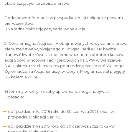
obowiązujących przepisów prawa.
Dodatkowe informacje w przypadku emisji obligacji z prawem
pierwszeństwa:
1) Na jedną obligację przypada jedna akcja
2) Cena emisyjna Akcji serii H obejmowanych w wykonaniu prawa
pierwszeństwa wynikającego z Obligacji serii K,L i M będzie
stanowić kwotę równą średniemu ważonemu obrotem kursowi
akcji Spółki w notowaniach giełdowych na GPW w Warszawie
S.A. z okresu trzech miesięcy poprzedzających dzień Walnego
Zgromadzenia Akcjonariuszy, w którym Program został przyjęty
(23 kwietnia 2015).
3) terminy w którym osoby uprawnione mogą nabywać
Obligacje:
od 1 października 2018 roku do 30 czerwca 2021 roku – w
przypadku Obligacji Serii K;
od 1 października 2019 roku do 30 czerwca 2022 roku – w
przypadku Obligacji Serii L;