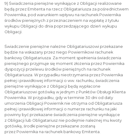
9) Świadczenia pieniężne wynikające z Obligacji realizowane
będą przez Emitenta na rzecz Obligatariusza za pośrednictwem
Powiernika, pod warunkiem wpływu na rachunek Powiernika
środków pieniężnych z przeznaczeniem na wypłatę z tytułu
wykupu Obligacji do dnia poprzedzającego dzień wykupu
Obligacji.
Świadczenie pieniężne należne Obligatariuszowi przekazane
będzie na wskazany przez niego Powiernikowi rachunek
bankowy Obligatariusza. Za moment spełnienia świadczenia
pieniężnego przyjmuje się moment złożenia przez Powiernika
dyspozycji przelewu środków pieniężnych na rachunek
Obligatariusza. W przypadku nieotrzymania przez Powiernika
pełnej i prawidłowej informacji o ww. rachunku, świadczenia
pieniężne wynikające z Obligacji będą wypłacone
Obligatariuszowi gotówką w jednym z Punktów Obsługi Klienta
Powiernika. W przypadku, gdy w terminie 30 dni od daty
umorzenia Obligacji Powiernik nie otrzyma od Obligatariusza
pełnej i prawidłowej informacji o numerze rachunku na jaki
powinny być przekazane świadczenia pieniężne wynikające
z Obligacji lub Obligatariusz nie podejmie należnej mu kwoty
gotówką, środki pieniężne przekazane zostaną
przez Powiernika na rachunek bankowy Emitenta.