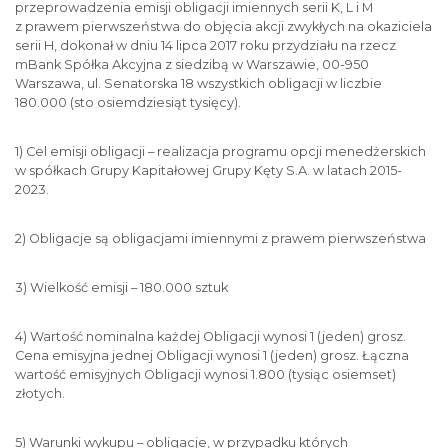
przeprowadzenia emisji obligacji imiennych serii K, L i M
z prawem pierwszeństwa do objęcia akcji zwykłych na okaziciela
serii H, dokonał w dniu 14 lipca 2017 roku przydziału na rzecz
mBank Spółka Akcyjna z siedzibą w Warszawie, 00-950
Warszawa, ul. Senatorska 18 wszystkich obligacji w liczbie
180.000 (sto osiemdziesiąt tysięcy).
1) Cel emisji obligacji – realizacja programu opcji menedżerskich
w spółkach Grupy Kapitałowej Grupy Kęty S.A. w latach 2015-
2023.
2) Obligacje są obligacjami imiennymi z prawem pierwszeństwa
3) Wielkość emisji – 180.000 sztuk
4) Wartość nominalna każdej Obligacji wynosi 1 (jeden) grosz.
Cena emisyjna jednej Obligacji wynosi 1 (jeden) grosz. Łączna
wartość emisyjnych Obligacji wynosi 1.800 (tysiąc osiemset)
złotych.
5) Warunki wykupu – obligacje, w przypadku których