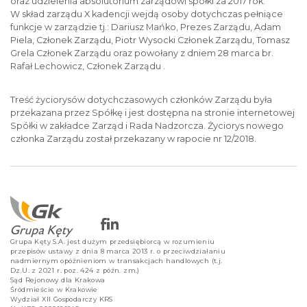
oraz udzielenia absolutorium zarządowi spółki za 2017 rok.
W skład zarządu X kadencji wejdą osoby dotychczas pełniące
funkcje w zarządzie tj.: Dariusz Mańko, Prezes Zarządu, Adam
Piela, Członek Zarządu, Piotr Wysocki Członek Zarządu, Tomasz
Grela Członek Zarządu oraz powołany z dniem 28 marca br.
Rafał Lechowicz, Członek Zarządu .
Treść życiorysów dotychczasowych członków Zarządu była
przekazana przez Spółkę i jest dostępna na stronie internetowej
Spółki w zakładce Zarząd i Rada Nadzorcza. Życiorys nowego
członka Zarządu został przekazany w rapocie nr 12/2018.
Grupa Kęty S.A. jest dużym przedsiębiorcą w rozumieniu
przepisów ustawy z dnia 8 marca 2013 r. o przeciwdziałaniu
nadmiernym opóźnieniom w transakcjach handlowych (t.j.
Dz.U. z 2021 r. poz. 424 z późn. zm.)
Sąd Rejonowy dla Krakowa
Śródmieście w Krakowie
Wydział XII Gospodarczy KRS