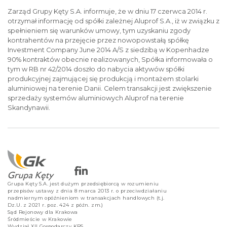
Zarząd Grupy Kęty S.A. informuje, że w dniu 17 czerwca 2014 r.
otrzymał informację od spółki zależnej Aluprof S.A., iż w związku z
spełnieniem się warunków umowy, tym uzyskaniu zgody
kontrahentów na przejęcie przez nowopowstałą spółkę
Investment Company June 2014 A/S z siedzibą w Kopenhadze
90% kontraktów obecnie realizowanych, Spółka informowała o
tym w RB nr 42/2014 doszło do nabycia aktywów spółki
produkcyjnej zajmującej się produkcją i montażem stolarki
aluminiowej na terenie Danii. Celem transakcji jest zwiększenie
sprzedaży systemów aluminiowych Aluprof na terenie
Skandynawii.
Grupa Kęty S.A. jest dużym przedsiębiorcą w rozumieniu
przepisów ustawy z dnia 8 marca 2013 r. o przeciwdziałaniu
nadmiernym opóźnieniom w transakcjach handlowych (t.j.
Dz.U. z 2021 r. poz. 424 z późn. zm.)
Sąd Rejonowy dla Krakowa
Śródmieście w Krakowie
Wydział XII Gospodarczy KRS