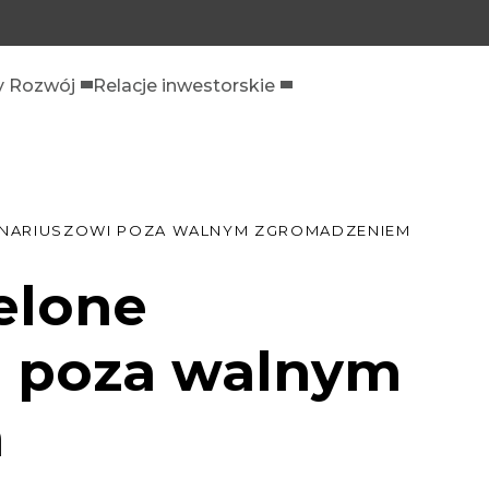
 Rozwój
Relacje inwestorskie
ONARIUSZOWI POZA WALNYM ZGROMADZENIEM
elone
i poza walnym
m