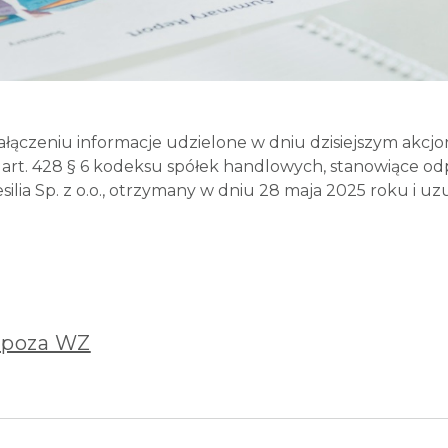
załączeniu informacje udzielone w dniu dzisiejszym akcjo
rt. 428 § 6 kodeksu spółek handlowych, stanowiące odp
silia Sp. z o.o., otrzymany w dniu 28 maja 2025 roku i 
i poza WZ