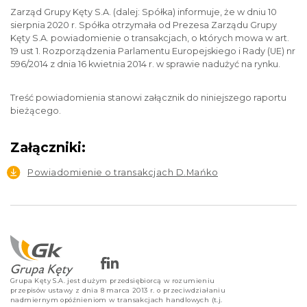
Zarząd Grupy Kęty S.A. (dalej: Spółka) informuje, że w dniu 10
sierpnia 2020 r. Spółka otrzymała od Prezesa Zarządu Grupy
Kęty S.A. powiadomienie o transakcjach, o których mowa w art.
19 ust 1. Rozporządzenia Parlamentu Europejskiego i Rady (UE) nr
596/2014 z dnia 16 kwietnia 2014 r. w sprawie nadużyć na rynku.
Treść powiadomienia stanowi załącznik do niniejszego raportu
bieżącego.
Załączniki:
Powiadomienie o transakcjach D.Mańko
Grupa Kęty S.A. jest dużym przedsiębiorcą w rozumieniu
przepisów ustawy z dnia 8 marca 2013 r. o przeciwdziałaniu
nadmiernym opóźnieniom w transakcjach handlowych (t.j.